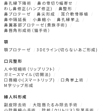
鼻孔縁下降術
鼻の骨切り幅寄せ
わし鼻修正(ハンプ修正)
鼻整形
鼻プロテーゼ
鼻尖形成
耳介軟骨移植
鼻中隔延長
小鼻縮小
鼻孔縁挙上
鼻翼基部プロテーゼ(貴族手術)
鼻唇角形成術（猫手術）
顎
顎プロテーゼ
3DEライン(切らないあご形成)
口元整形
人中短縮術（リップリフト）
ガミースマイル(切開法)
口唇縮小(スマートリップ)
口角挙上術
M字リップ形成
婦人科形成
副皮除去術
大陰唇たるみ除去手術
小陰唇縮小手術
陰核（クリトリス）包茎手術