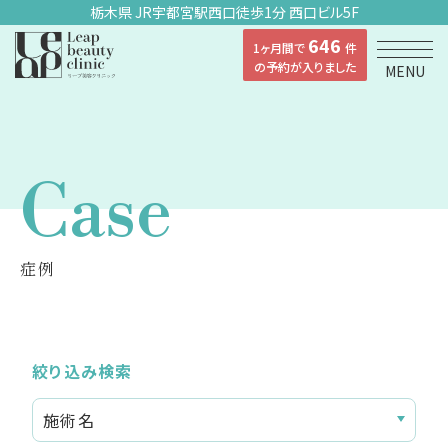
栃木県 JR宇都宮駅西口徒歩1分 西口ビル5F
646
1ヶ月間で
件
の予約が入りました
MENU
Case
症例
絞り込み検索