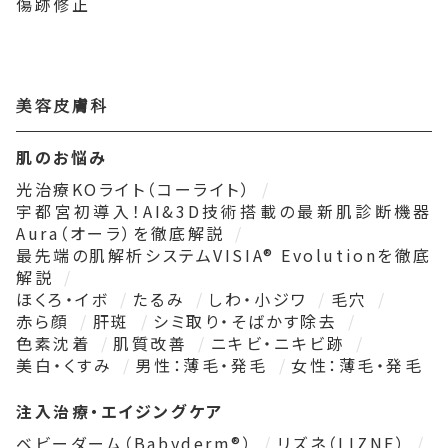
傷跡修正
美容皮膚科
肌のお悩み
光治療KOライト（コーライト）
宇都宮初導入！AI&3D技術搭載の最新肌診断機器
Aura（オーラ）を徹底解説
最先端の肌解析システムVISIA® Evolutionを徹底
解説
ほくろ・イボ
たるみ
しわ・小ジワ
毛穴
赤ら顔
肝斑
シミ取り・そばかす除去
色素沈着
肌質改善
ニキビ・ニキビ跡
美白・くすみ
男性：薄毛・発毛
女性：薄毛・発毛
注入治療・エイジングケア
ベビーダーム（Babyderm®）
リズネ（LIZNE）