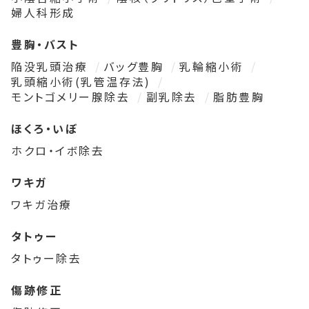
婦人科形成
豊胸・バスト
陥没乳頭治療
バッグ豊胸
乳輪縮小術
乳頭縮小術(乳管温存法)
モントゴメリー腺除去
副乳除去
脂肪豊胸
ほくろ・いぼ
ホクロ・イボ除去
ワキガ
ワキガ治療
タトゥー
タトゥー除去
傷跡修正