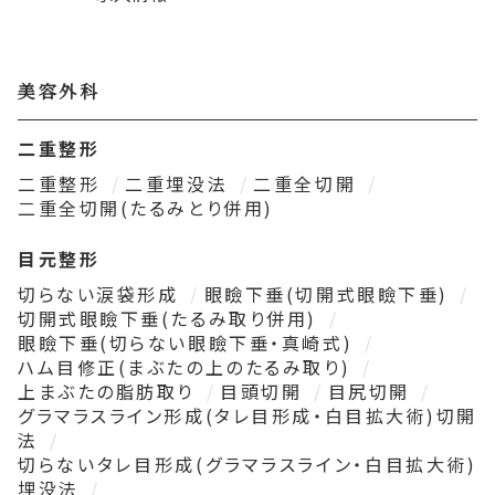
美容外科
二重整形
二重整形
二重埋没法
二重全切開
二重全切開(たるみとり併用)
目元整形
切らない涙袋形成
眼瞼下垂(切開式眼瞼下垂)
切開式眼瞼下垂(たるみ取り併用)
眼瞼下垂(切らない眼瞼下垂・真崎式)
ハム目修正(まぶたの上のたるみ取り)
上まぶたの脂肪取り
目頭切開
目尻切開
グラマラスライン形成(タレ目形成・白目拡大術)切開
法
切らないタレ目形成(グラマラスライン・白目拡大術)
埋没法