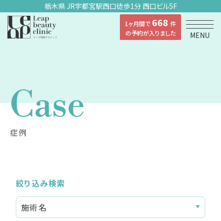
栃木県 JR宇都宮駅西口徒歩1分 西口ビル5F
668
1ヶ月間で
件
の予約が入りました
MENU
Case
症例
絞り込み検索