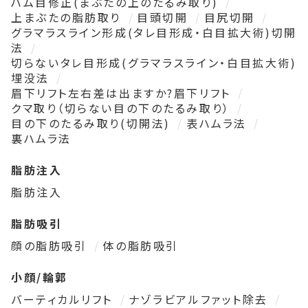
ハム目修正(まぶたの上のたるみ取り)
上まぶたの脂肪取り
目頭切開
目尻切開
グラマラスライン形成(タレ目形成・白目拡大術)切開
法
切らないタレ目形成(グラマラスライン・白目拡大術)
埋没法
眉下リフト左右差は出ますか?眉下リフト
クマ取り（切らない目の下のたるみ取り）
目の下のたるみ取り(切開法)
表ハムラ法
裏ハムラ法
脂肪注入
脂肪注入
脂肪吸引
顔の脂肪吸引
体の脂肪吸引
小顔/輪郭
バーティカルリフト
ナゾラビアルファット除去