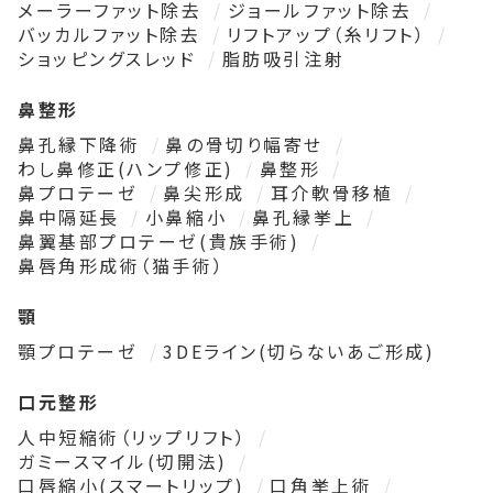
メーラーファット除去
ジョールファット除去
バッカルファット除去
リフトアップ（糸リフト）
ショッピングスレッド
脂肪吸引注射
鼻整形
鼻孔縁下降術
鼻の骨切り幅寄せ
わし鼻修正(ハンプ修正)
鼻整形
鼻プロテーゼ
鼻尖形成
耳介軟骨移植
鼻中隔延長
小鼻縮小
鼻孔縁挙上
鼻翼基部プロテーゼ(貴族手術)
鼻唇角形成術（猫手術）
顎
顎プロテーゼ
3DEライン(切らないあご形成)
口元整形
人中短縮術（リップリフト）
ガミースマイル(切開法)
口唇縮小(スマートリップ)
口角挙上術