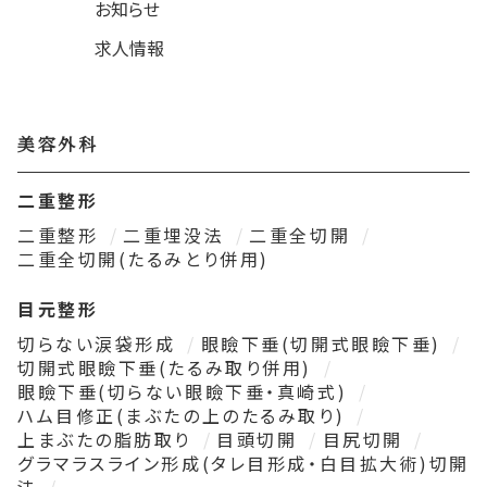
お知らせ
求人情報
美容外科
二重整形
二重整形
二重埋没法
二重全切開
二重全切開(たるみとり併用)
目元整形
切らない涙袋形成
眼瞼下垂(切開式眼瞼下垂)
切開式眼瞼下垂(たるみ取り併用)
眼瞼下垂(切らない眼瞼下垂・真崎式)
ハム目修正(まぶたの上のたるみ取り)
上まぶたの脂肪取り
目頭切開
目尻切開
グラマラスライン形成(タレ目形成・白目拡大術)切開
法