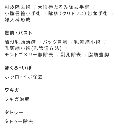
副皮除去術
大陰唇たるみ除去手術
小陰唇縮小手術
陰核（クリトリス）包茎手術
婦人科形成
豊胸・バスト
陥没乳頭治療
バッグ豊胸
乳輪縮小術
乳頭縮小術(乳管温存法)
モントゴメリー腺除去
副乳除去
脂肪豊胸
ほくろ・いぼ
ホクロ・イボ除去
ワキガ
ワキガ治療
タトゥー
タトゥー除去