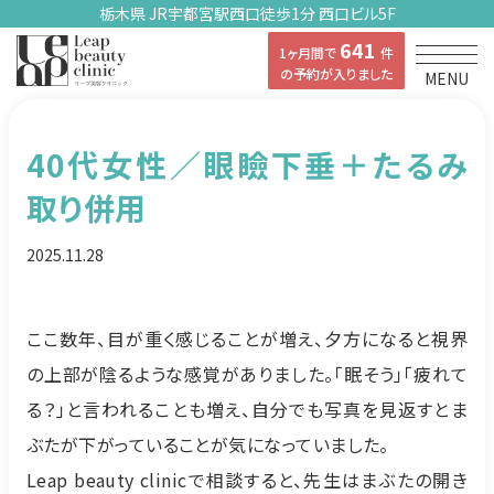
栃木県 JR宇都宮駅西口徒歩1分 西口ビル5F
641
1ヶ月間で
件
の予約が入りました
MENU
40代女性／眼瞼下垂＋たるみ
取り併用
2025.11.28
ここ数年、目が重く感じることが増え、夕方になると視界
の上部が陰るような感覚がありました。「眠そう」「疲れて
る？」と言われることも増え、自分でも写真を見返すとま
ぶたが下がっていることが気になっていました。
Leap beauty clinicで相談すると、先生はまぶたの開き