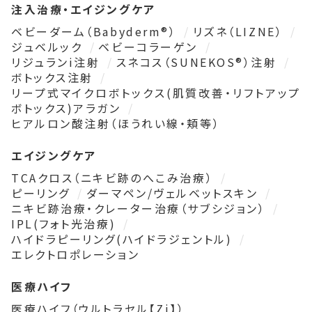
注入治療・エイジングケア
ベビーダーム（Babyderm®）
リズネ（LIZNE）
ジュベルック
ベビーコラーゲン
リジュランi注射
スネコス（SUNEKOS®）注射
ボトックス注射
リープ式マイクロボトックス(肌質改善・リフトアップ
ボトックス)アラガン
ヒアルロン酸注射（ほうれい線・頬等）
エイジングケア
TCAクロス（ニキビ跡のへこみ治療）
ピーリング
ダーマペン/ヴェルベットスキン
ニキビ跡治療・クレーター治療（サブシジョン）
IPL(フォト光治療)
ハイドラピーリング(ハイドラジェントル)
エレクトロポレーション
医療ハイフ
医療ハイフ（ウルトラセル【Zi】）