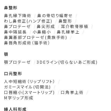
鼻整形
鼻孔縁下降術
鼻の骨切り幅寄せ
わし鼻修正(ハンプ修正)
鼻整形
鼻プロテーゼ
鼻尖形成
耳介軟骨移植
鼻中隔延長
小鼻縮小
鼻孔縁挙上
鼻翼基部プロテーゼ(貴族手術)
鼻唇角形成術（猫手術）
顎
顎プロテーゼ
3DEライン(切らないあご形成)
口元整形
人中短縮術（リップリフト）
ガミースマイル(切開法)
口唇縮小(スマートリップ)
口角挙上術
M字リップ形成
婦人科形成