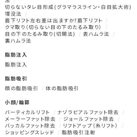
切らないタレ目形成(グラマラスライン・白目拡大術)
埋没法
眉下リフト左右差は出ますか?眉下リフト
クマ取り（切らない目の下のたるみ取り）
目の下のたるみ取り(切開法)
表ハムラ法
裏ハムラ法
脂肪注入
脂肪注入
脂肪吸引
顔の脂肪吸引
体の脂肪吸引
小顔/輪郭
バーティカルリフト
ナゾラビアルファット除去
メーラーファット除去
ジョールファット除去
バッカルファット除去
リフトアップ（糸リフト）
ショッピングスレッド
脂肪吸引注射