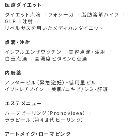
医療ダイエット
ダイエット点滴
フォシーガ
脂肪溶解ハイフ
GLP-1注射
リベルサスを用いたメディカルダイエット
点滴・注射
インフルエンザワクチン
美容点滴・注射
白玉点滴
高濃度ビタミンＣ点滴
内服薬
アフターピル（緊急避妊）・低用量ピル
イソトレチノイン
美肌/ニキビ/シミ・肝斑
エステメニュー
ハーブピーリング（Pronovisea）
ララピール（第4世代ピーリング）
アートメイク・ローマピンク