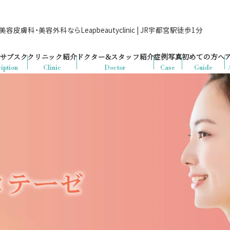
容皮膚科・美容外科ならLeapbeautyclinic | JR宇都宮駅徒歩1分
サブスク
クリニック紹介
ドクター&
スタッフ紹介
症例写真
初めての方へ
iption
Clinic
Doctor
Case
Guide