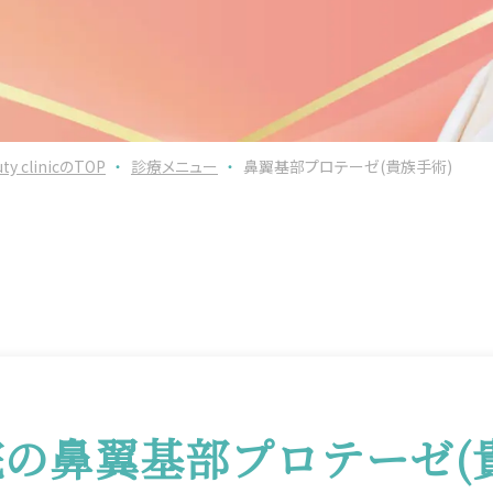
clinicのTOP
・
診療メニュー
・
鼻翼基部プロテーゼ(貴族手術)
の鼻翼基部プロテーゼ(