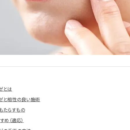
ゼとは
ゼと相性の良い施術
もたらすもの
すめ（適応）