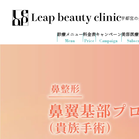
宇都宮の美
028-666-7103
638
1ヶ月間で
件
の予約が入りました
診療メニュー
料金表
キャンペーン
美容医療
診療時間：10:00-19:00
（土日祝日対応）
Menu
Price
Campaign
Subscr