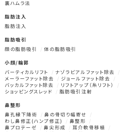
裏ハムラ法
脂肪注入
脂肪注入
脂肪吸引
顔の脂肪吸引
体の脂肪吸引
小顔/輪郭
バーティカルリフト
ナゾラビアルファット除去
メーラーファット除去
ジョールファット除去
バッカルファット除去
リフトアップ（糸リフト）
ショッピングスレッド
脂肪吸引注射
鼻整形
鼻孔縁下降術
鼻の骨切り幅寄せ
わし鼻修正(ハンプ修正)
鼻整形
鼻プロテーゼ
鼻尖形成
耳介軟骨移植