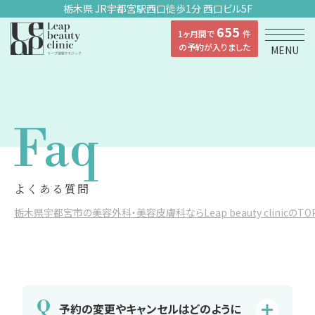
栃木県 JR宇都宮駅西口徒歩1分 西口ビル5F
655
1ヶ月間で
件
の予約が入りました
MENU
Faq
よくある質問
栃木県宇都宮市の美容外科・美容皮膚科ならLeap beauty clinicのTO
Q
予約の変更やキャンセルはどのように