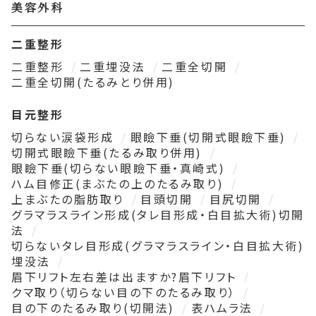
美容外科
二重整形
二重整形
二重埋没法
二重全切開
二重全切開(たるみとり併用)
目元整形
切らない涙袋形成
眼瞼下垂(切開式眼瞼下垂)
切開式眼瞼下垂(たるみ取り併用)
眼瞼下垂(切らない眼瞼下垂・真崎式)
ハム目修正(まぶたの上のたるみ取り)
上まぶたの脂肪取り
目頭切開
目尻切開
グラマラスライン形成(タレ目形成・白目拡大術)切開
法
切らないタレ目形成(グラマラスライン・白目拡大術)
埋没法
眉下リフト左右差は出ますか?眉下リフト
クマ取り（切らない目の下のたるみ取り）
目の下のたるみ取り(切開法)
表ハムラ法