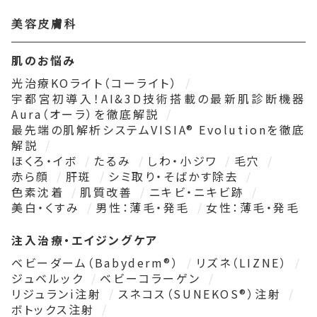
美容皮膚科
肌のお悩み
光治療KOライト（コーライト）
宇都宮初導入！AI&3D技術搭載の最新肌診断機器
Aura（オーラ）を徹底解説
最先端の肌解析システムVISIA® Evolutionを徹底
解説
ほくろ・イボ
たるみ
しわ・小ジワ
毛穴
赤ら顔
肝斑
シミ取り・そばかす除去
色素沈着
肌質改善
ニキビ・ニキビ跡
美白・くすみ
男性：薄毛・発毛
女性：薄毛・発毛
注入治療・エイジングケア
ベビーダーム（Babyderm®）
リズネ（LIZNE）
ジュベルック
ベビーコラーゲン
リジュランi注射
スネコス（SUNEKOS®）注射
ボトックス注射