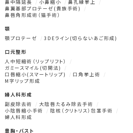
鼻中隔延長
小鼻縮小
鼻孔縁挙上
鼻翼基部プロテーゼ(貴族手術)
鼻唇角形成術（猫手術）
顎
顎プロテーゼ
3DEライン(切らないあご形成)
口元整形
人中短縮術（リップリフト）
ガミースマイル(切開法)
口唇縮小(スマートリップ)
口角挙上術
M字リップ形成
婦人科形成
副皮除去術
大陰唇たるみ除去手術
小陰唇縮小手術
陰核（クリトリス）包茎手術
婦人科形成
豊胸・バスト