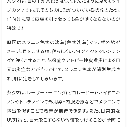
茶クマは、目の下が茶色っぽく、くすんだように見えるタイ
プのクマです。肌そのものに色がついている状態のため、
仰向けに寝て皮膚を引っ張っても色が薄くならないのが
特徴です。
原因はメラニン色素の沈着(色素沈着)です。紫外線ダ
メージ、目をこする癖、落ちにくいアイメイクをクレンジン
グで強くこすること、花粉症やアトピー性皮膚炎による目
元の炎症などがきっかけで、メラニン色素が過剰生成さ
れ、肌に定着してしまいます。
茶クマは、レーザートーニング(ピコレーザー)・ハイドロキ
ノンやトレチノインの外用薬・内服治療などでメラニンの
排出を促すことで改善が期待できます。また、日常的な
UV対策と、目元をこすらない習慣をつけることが予防に