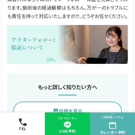
ります。施術後の経過観察はもちろん、万が一のトラブルに
も責任を持って対応いたしますので、どうぞお任せください。
もっと詳しく知りたい方へ
症例を見る
24時間いつでも
1分でカンタン
料金を見る
TEL
LINE予約
カレンダー
予約