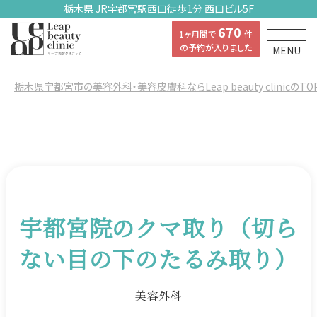
栃木県 JR宇都宮駅西口徒歩1分 西口ビル5F
670
1ヶ月間で
件
の予約が入りました
MENU
栃木県宇都宮市の美容外科・美容皮膚科ならLeap beauty clinicのTO
宇都宮院のクマ取り（切ら
ない目の下のたるみ取り）
美容外科