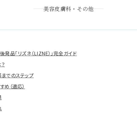
美容皮膚科・その他
発品「リズネ（LIZNE）」完全ガイド
は？
感までのステップ
すめ（適応）
果
れ