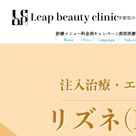
宇都宮の美
028-666-7103
654
1ヶ月間で
件
の予約が入りました
診療メニュー
料金表
キャンペーン
美容医療
診療時間：10:00-19:00
（土日祝日対応）
Menu
Price
Campaign
Subscr