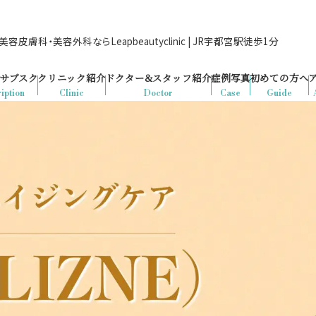
容皮膚科・美容外科ならLeapbeautyclinic | JR宇都宮駅徒歩1分
サブスク
クリニック紹介
ドクター&
スタッフ紹介
症例写真
初めての方へ
iption
Clinic
Doctor
Case
Guide