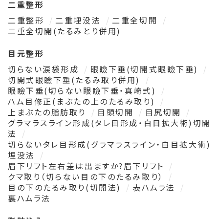
二重整形
二重整形
二重埋没法
二重全切開
二重全切開(たるみとり併用)
目元整形
切らない涙袋形成
眼瞼下垂(切開式眼瞼下垂)
切開式眼瞼下垂(たるみ取り併用)
眼瞼下垂(切らない眼瞼下垂・真崎式)
ハム目修正(まぶたの上のたるみ取り)
上まぶたの脂肪取り
目頭切開
目尻切開
グラマラスライン形成(タレ目形成・白目拡大術)切開
法
切らないタレ目形成(グラマラスライン・白目拡大術)
埋没法
眉下リフト左右差は出ますか?眉下リフト
クマ取り（切らない目の下のたるみ取り）
目の下のたるみ取り(切開法)
表ハムラ法
裏ハムラ法