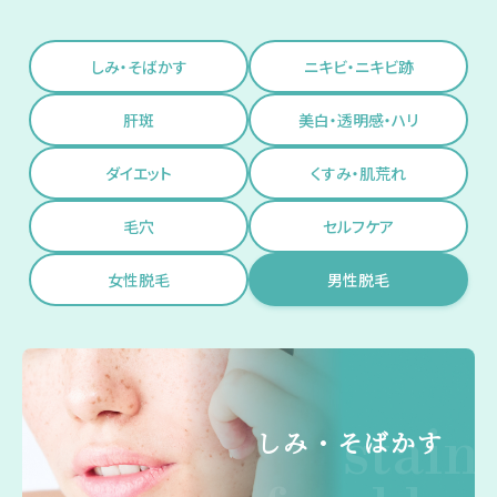
しみ・そばかす
ニキビ・ニキビ跡
肝斑
美白・透明感・ハリ
ダイエット
くすみ・肌荒れ
毛穴
セルフケア
女性脱毛
男性脱毛
stain
しみ・そばかす