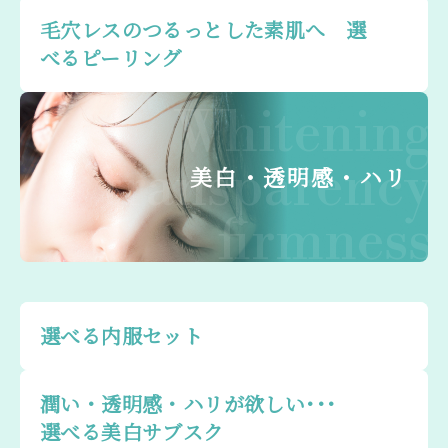
毛穴レスのつるっとした素肌へ 選
べるピーリング
Whitening
transparency
美白・透明感・ハリ
firmness
選べる内服セット
潤い・透明感・ハリが欲しい･･･
選べる美白サブスク