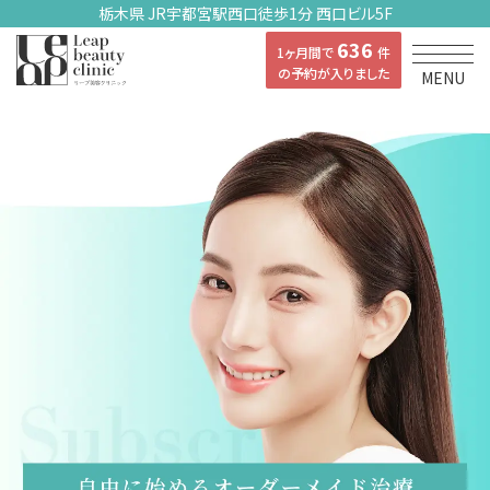
栃木県 JR宇都宮駅西口徒歩1分 西口ビル5F
636
1ヶ月間で
件
の予約が入りました
MENU