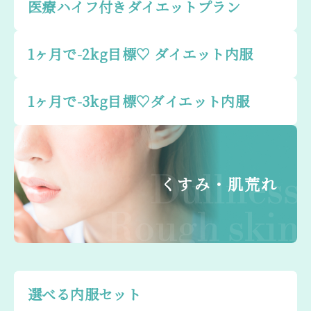
医療ハイフ付きダイエットプラン
1ヶ月で-2kg目標♡ ダイエット内服
1ヶ月で-3kg目標♡ダイエット内服
Dullness
くすみ・肌荒れ
Rough skin
選べる内服セット