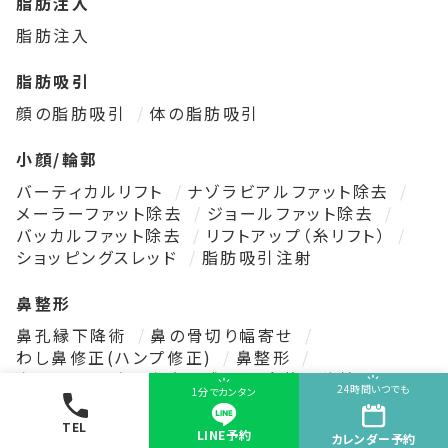
脂肪注入
脂肪注入
脂肪吸引
顔の脂肪吸引
体の脂肪吸引
小顔/輪郭
バーティカルリフト
ナゾラビアルファット除去
メーラーファット除去
ジョールファット除去
バッカルファット除去
リフトアップ（糸リフト）
ショッピングスレッド
脂肪吸引注射
鼻整形
鼻孔縁下降術
鼻の骨切り幅寄せ
わし鼻修正(ハンプ修正)
鼻整形
鼻プロテーゼ
鼻尖形成
耳介軟骨移植
24時間いつでも
1分でカンタン
鼻中隔延長
小鼻縮小
鼻孔縁挙上
鼻翼基部プロテーゼ(貴族手術)
TEL
LINE予約
カレンダー
予約
鼻唇角形成術（猫手術）