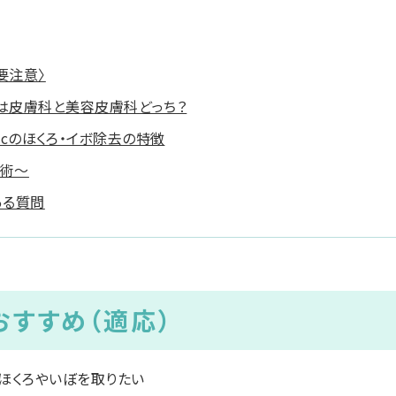
要注意〉
療は皮膚科と美容皮膚科どっち？
clinicのほくろ・イボ除去の特徴
施術～
ある質問
おすすめ（適応）
ほくろやいぼを取りたい