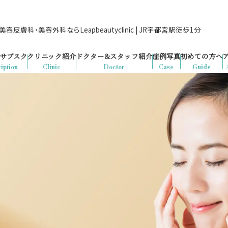
容皮膚科・美容外科ならLeapbeautyclinic | JR宇都宮駅徒歩1分
サブスク
クリニック紹介
ドクター&
スタッフ紹介
症例写真
初めての方へ
iption
Clinic
Doctor
Case
Guide