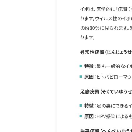
イボは、医学的に「疣贅（
ります。ウイルス性のイボ
の約80％に見られます
ります。
尋常性疣贅（じんじょうせ
特徴
：最も一般的なイ
原因
：ヒトパピローマウ
足底疣贅（そくていゆうぜ
特徴
：足の裏にできる
原因
：HPV感染によ
扁平疣贅（へんぺいゆう