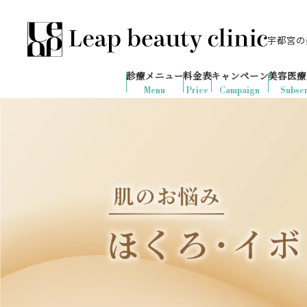
宇都宮の美
028-666-7103
655
1ヶ月間で
件
の予約が入りました
診療メニュー
料金表
キャンペーン
美容医療
診療時間：10:00-19:00
（土日祝日対応）
Menu
Price
Campaign
Subscr