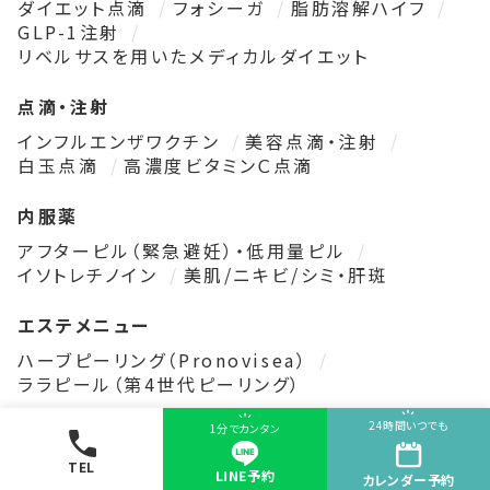
ダイエット点滴
フォシーガ
脂肪溶解ハイフ
GLP-1注射
リベルサスを用いたメディカルダイエット
点滴・注射
インフルエンザワクチン
美容点滴・注射
白玉点滴
高濃度ビタミンＣ点滴
内服薬
アフターピル（緊急避妊）・低用量ピル
イソトレチノイン
美肌/ニキビ/シミ・肝斑
エステメニュー
ハーブピーリング（Pronovisea）
ララピール（第4世代ピーリング）
24時間いつでも
1分でカンタン
アートメイク・ローマピンク
ローマピンク
アートメイク
TEL
LINE予約
カレンダー
予約