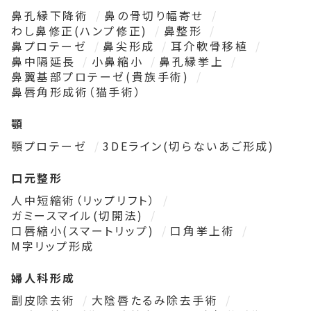
鼻孔縁下降術
鼻の骨切り幅寄せ
わし鼻修正(ハンプ修正)
鼻整形
鼻プロテーゼ
鼻尖形成
耳介軟骨移植
鼻中隔延長
小鼻縮小
鼻孔縁挙上
鼻翼基部プロテーゼ(貴族手術)
鼻唇角形成術（猫手術）
顎
顎プロテーゼ
3DEライン(切らないあご形成)
口元整形
人中短縮術（リップリフト）
ガミースマイル(切開法)
口唇縮小(スマートリップ)
口角挙上術
M字リップ形成
婦人科形成
副皮除去術
大陰唇たるみ除去手術