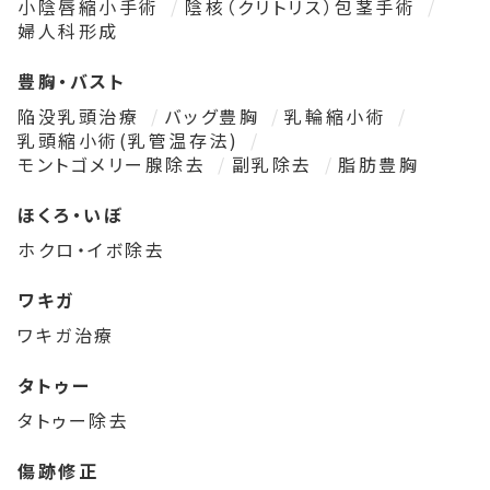
小陰唇縮小手術
陰核（クリトリス）包茎手術
婦人科形成
豊胸・バスト
陥没乳頭治療
バッグ豊胸
乳輪縮小術
乳頭縮小術(乳管温存法)
モントゴメリー腺除去
副乳除去
脂肪豊胸
ほくろ・いぼ
ホクロ・イボ除去
ワキガ
ワキガ治療
タトゥー
タトゥー除去
傷跡修正