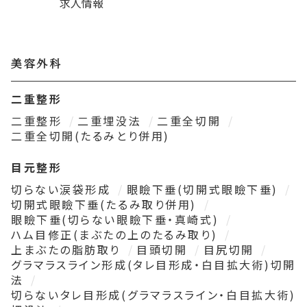
求人情報
美容外科
二重整形
二重整形
二重埋没法
二重全切開
二重全切開(たるみとり併用)
目元整形
切らない涙袋形成
眼瞼下垂(切開式眼瞼下垂)
切開式眼瞼下垂(たるみ取り併用)
眼瞼下垂(切らない眼瞼下垂・真崎式)
ハム目修正(まぶたの上のたるみ取り)
上まぶたの脂肪取り
目頭切開
目尻切開
グラマラスライン形成(タレ目形成・白目拡大術)切開
法
切らないタレ目形成(グラマラスライン・白目拡大術)