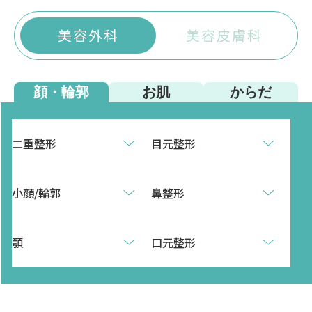
美容外科
美容皮膚科
顔・輪郭
お肌
からだ
二重整形
目元整形
小顔/輪郭
鼻整形
顎
口元整形