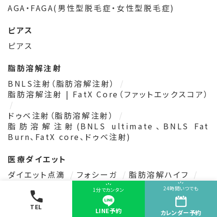
AGA・FAGA(男性型脱毛症・女性型脱毛症)
ピアス
ピアス
脂肪溶解注射
BNLS注射（脂肪溶解注射）
脂肪溶解注射 | FatX Core（ファットエックスコア）
ドゥベ注射（脂肪溶解注射）
脂肪溶解注射(BNLS ultimate、BNLS Fat
Burn、FatX core、ドゥベ注射)
医療ダイエット
ダイエット点滴
フォシーガ
脂肪溶解ハイフ
GLP-1注射
24時間いつでも
1分でカンタン
リベルサスを用いたメディカルダイエット
TEL
LINE予約
カレンダー
予約