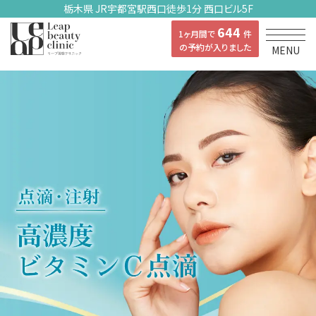
栃木県 JR宇都宮駅西口徒歩1分 西口ビル5F
644
1ヶ月間で
件
の予約が入りました
MENU