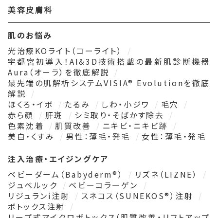
美容皮膚科
肌のお悩み
光治療KOライト（コーライト）
宇都宮初導入！AI&3D技術搭載の最新肌診断機器
Aura（オーラ）を徹底解説
最先端の肌解析システムVISIA® Evolutionを徹底
解説
ほくろ・イボ
たるみ
しわ・小ジワ
毛穴
赤ら顔
肝斑
シミ取り・そばかす除去
色素沈着
肌質改善
ニキビ・ニキビ跡
美白・くすみ
男性：薄毛・発毛
女性：薄毛・発毛
注入治療・エイジングケア
ベビーダーム（Babyderm®）
リズネ（LIZNE）
ジュベルック
ベビーコラーゲン
リジュランi注射
スネコス（SUNEKOS®）注射
ボトックス注射
リープ式マイクロボトックス(肌質改善・リフトアップ