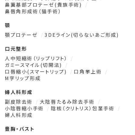
鼻翼基部プロテーゼ(貴族手術)
鼻唇角形成術（猫手術）
顎
顎プロテーゼ
3DEライン(切らないあご形成)
口元整形
人中短縮術（リップリフト）
ガミースマイル(切開法)
口唇縮小(スマートリップ)
口角挙上術
M字リップ形成
婦人科形成
副皮除去術
大陰唇たるみ除去手術
小陰唇縮小手術
陰核（クリトリス）包茎手術
婦人科形成
豊胸・バスト