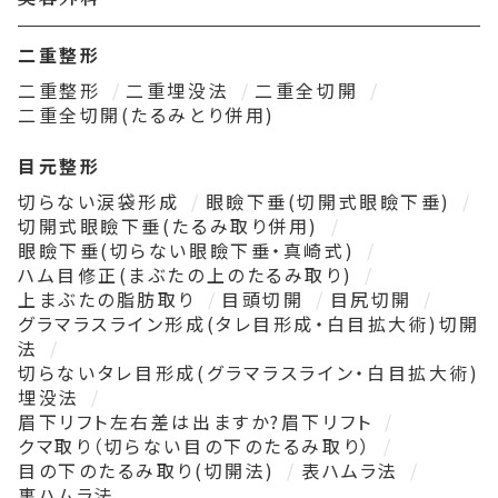
二重整形
二重整形
二重埋没法
二重全切開
二重全切開(たるみとり併用)
目元整形
切らない涙袋形成
眼瞼下垂(切開式眼瞼下垂)
切開式眼瞼下垂(たるみ取り併用)
眼瞼下垂(切らない眼瞼下垂・真崎式)
ハム目修正(まぶたの上のたるみ取り)
上まぶたの脂肪取り
目頭切開
目尻切開
グラマラスライン形成(タレ目形成・白目拡大術)切開
法
切らないタレ目形成(グラマラスライン・白目拡大術)
埋没法
眉下リフト左右差は出ますか?眉下リフト
クマ取り（切らない目の下のたるみ取り）
目の下のたるみ取り(切開法)
表ハムラ法
裏ハムラ法