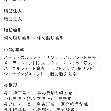
脂肪注入
脂肪注入
脂肪吸引
顔の脂肪吸引
体の脂肪吸引
小顔/輪郭
バーティカルリフト
ナゾラビアルファット除去
メーラーファット除去
ジョールファット除去
バッカルファット除去
リフトアップ（糸リフト）
ショッピングスレッド
脂肪吸引注射
鼻整形
鼻孔縁下降術
鼻の骨切り幅寄せ
わし鼻修正(ハンプ修正)
鼻整形
鼻プロテーゼ
鼻尖形成
耳介軟骨移植
鼻中隔延長
小鼻縮小
鼻孔縁挙上