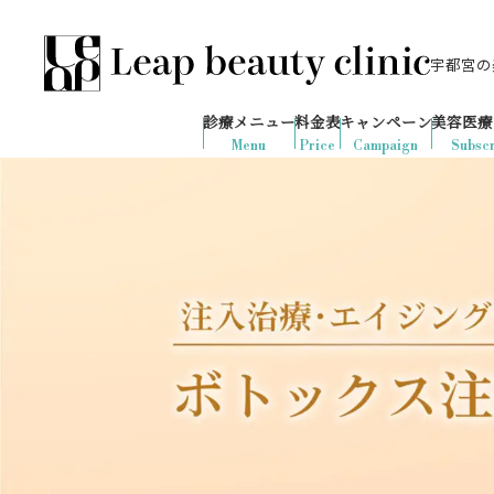
宇都宮の美
028-666-7103
646
1ヶ月間で
件
の予約が入りました
診療メニュー
料金表
キャンペーン
美容医療
診療時間：10:00-19:00
（土日祝日対応）
Menu
Price
Campaign
Subscr