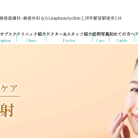
容皮膚科・美容外科ならLeapbeautyclinic | JR宇都宮駅徒歩1分
サブスク
クリニック紹介
ドクター&
スタッフ紹介
症例写真
初めての方へ
iption
Clinic
Doctor
Case
Guide