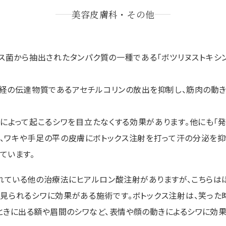
美容皮膚科・その他
ヌス菌から抽出されたタンパク質の一種である「ボツリヌストキシ
神経の伝達物質であるアセチルコリンの放出を抑制し、筋肉の動
肉によって起こるシワを目立たなくする効果があります。他にも「発
り、ワキや手足の平の皮膚にボトックス注射を打って汗の分泌を抑
ています。
れている他の治療法にヒアルロン酸注射がありますが、こちらは
見られるシワに効果がある施術です。ボトックス注射は、笑った
ときに出る額や眉間のシワなど、表情や顔の動きによるシワに効果