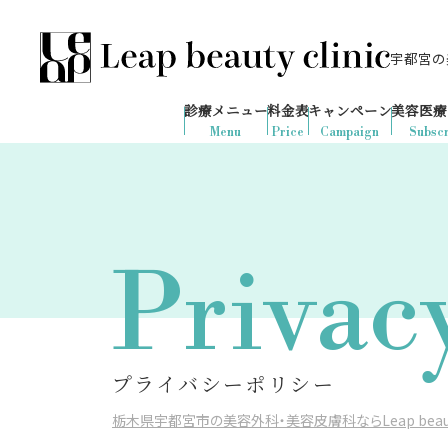
宇都宮の美
028-666-7103
667
1ヶ月間で
件
の予約が入りました
診療メニュー
料金表
キャンペーン
美容医療
診療時間：10:00-19:00
（土日祝日対応）
Menu
Price
Campaign
Subscr
Privac
プライバシーポリシー
栃木県宇都宮市の美容外科・美容皮膚科ならLeap beauty 