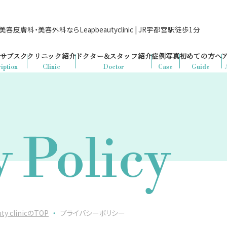
容皮膚科・美容外科ならLeapbeautyclinic | JR宇都宮駅徒歩1分
サブスク
クリニック紹介
ドクター&
スタッフ紹介
症例写真
初めての方へ
iption
Clinic
Doctor
Case
Guide
y Policy
clinicのTOP
・
プライバシーポリシー