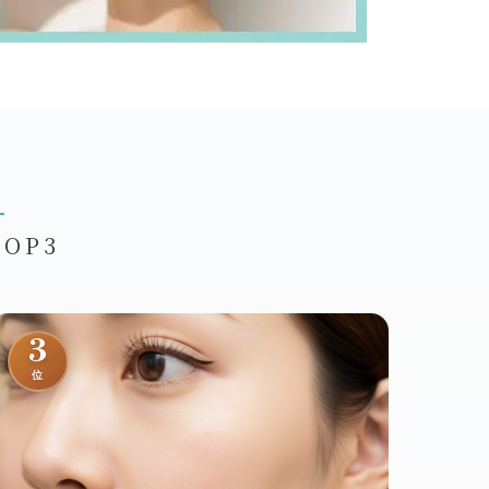
u
OP3
3
位