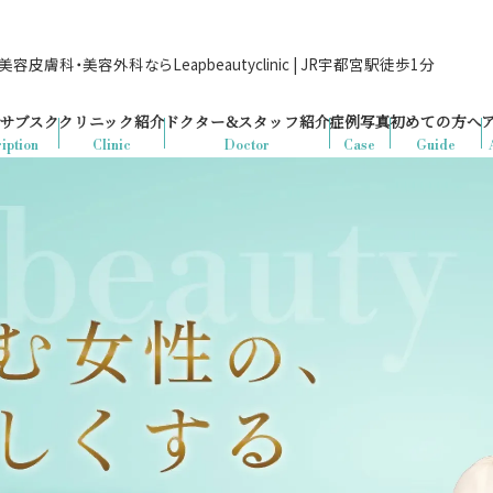
容皮膚科・美容外科ならLeapbeautyclinic | JR宇都宮駅徒歩1分
サブスク
クリニック紹介
ドクター&
スタッフ紹介
症例写真
初めての方へ
iption
Clinic
Doctor
Case
Guide