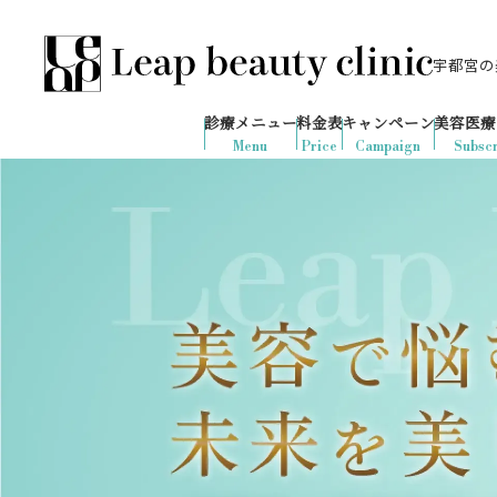
宇都宮の美
028-666-7103
651
1ヶ月間で
件
の予約が入りました
診療メニュー
料金表
キャンペーン
美容医療
診療時間：10:00-19:00
（土日祝日対応）
Menu
Price
Campaign
Subscr