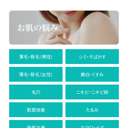
薄毛・発毛（男性）
シミ・そばかす
薄毛・発毛（女性）
美白・くすみ
毛穴
ニキビ・ニキビ跡
肌質改善
たるみ
色素沈着
ホクロ・イボ