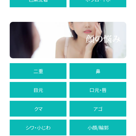
二重
鼻
目元
口元・唇
クマ
アゴ
シワ・小じわ
小顔/輪郭