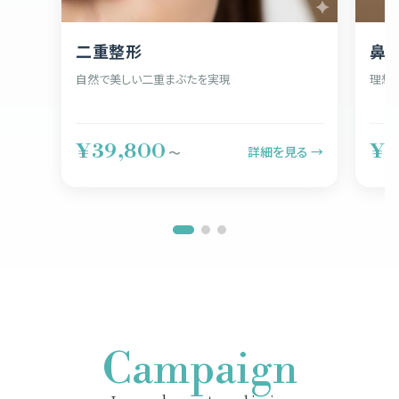
二重整形
鼻
自然で美しい二重まぶたを実現
理想
¥39,800
¥5
詳細を見る →
〜
Campaign