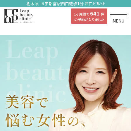
栃木県 JR宇都宮駅西口徒歩1分 西口ビル5F
641
1ヶ月間で
件
の予約が入りました
MENU