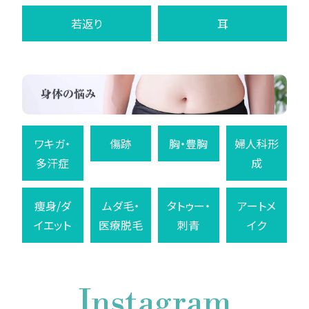
若返り
耳
ワキガ・
傷跡
胸・豊胸
婦人科形
多汗症
成
痩身/ダ
ムダ毛・
タトゥー・
アートメ
イエット
医療脱毛
刺青
イク
Instagram