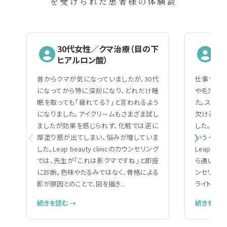
を受けられた患者様の体験談
30代女性／クマ治療（目の下
2
ヒアルロン酸）
（
昔からクマが気になっていましたが、30代
仕事で人と
になってから特に深刻になり、どれだけ睡
や毛穴の黒
眠を取っても「疲れてる？」と言われるよう
た。スキン
になりました。アイクリームもさまざま試し
欠ける自分
ましたが効果を感じられず、化粧では逆に
した。美容
厚塗り感が出てしまい、悩みが増していま
いうイメー
した。Leap beauty clinicのカウンセリング
Leap be
では、先生が「これは影クマですね」と即座
ら通いやす
に診断。色味やたるみではなく、骨格による
ンセリング
影が原因とのことで、図を描き...
ライトで細か
続きを読む →
続きを読む