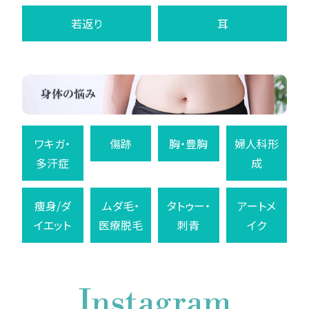
若返り
耳
ワキガ・
傷跡
胸・豊胸
婦人科形
多汗症
成
痩身/ダ
ムダ毛・
タトゥー・
アートメ
イエット
医療脱毛
刺青
イク
Instagram