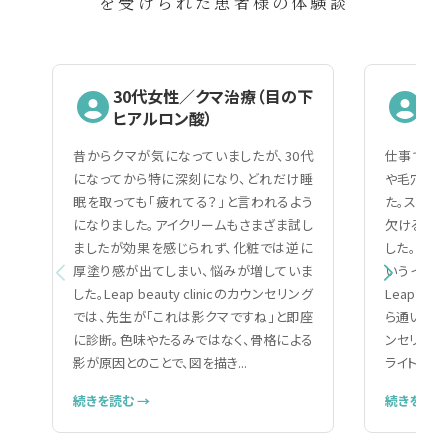
を受けられた患者様の体験談
30代女性／クマ治療（目の下
2
ヒアルロン酸）
（
昔からクマが気になっていましたが、30代
仕事で人と
になってから特に深刻になり、どれだけ睡
や毛穴の黒
眠を取っても「疲れてる？」と言われるよう
た。スキン
になりました。アイクリームもさまざま試し
欠ける自分
ましたが効果を感じられず、化粧では逆に
した。美容
厚塗り感が出てしまい、悩みが増していま
いうイメー
した。Leap beauty clinicのカウンセリング
Leap be
では、先生が「これは影クマですね」と即座
ら通いやす
に診断。色味やたるみではなく、骨格による
ンセリング
影が原因とのことで、図を描き...
ライトで細か
続きを読む →
続きを読む