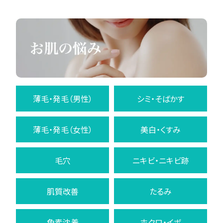
薄毛・発毛（男性）
シミ・そばかす
薄毛・発毛（女性）
美白・くすみ
毛穴
ニキビ・ニキビ跡
肌質改善
たるみ
色素沈着
ホクロ・イボ