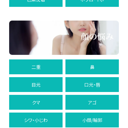
二重
鼻
目元
口元・唇
クマ
アゴ
シワ・小じわ
小顔/輪郭