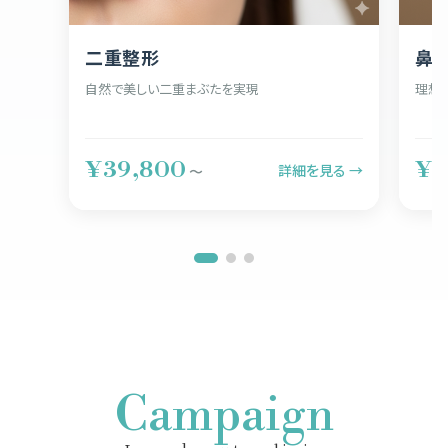
二重整形
鼻
自然で美しい二重まぶたを実現
理想
¥39,800
¥5
詳細を見る →
〜
Campaign