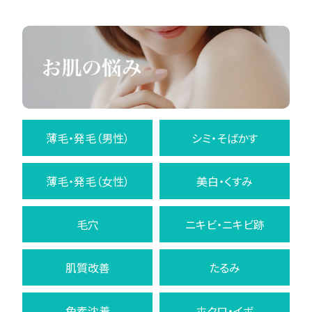
薄毛・発毛（男性）
シミ・そばかす
薄毛・発毛（女性）
美白・くすみ
毛穴
ニキビ・ニキビ跡
肌質改善
たるみ
色素沈着
ホクロ・イボ