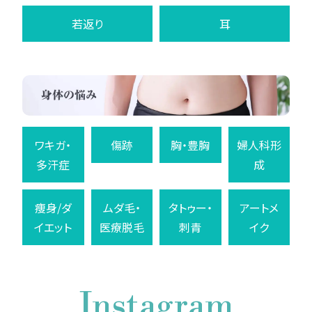
若返り
耳
ワキガ・
傷跡
胸・豊胸
婦人科形
多汗症
成
痩身/ダ
ムダ毛・
タトゥー・
アートメ
イエット
医療脱毛
刺青
イク
Instagram