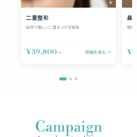
二重整形
鼻
自然で美しい二重まぶたを実現
理想
¥39,800
¥5
詳細を見る →
〜
Campaign