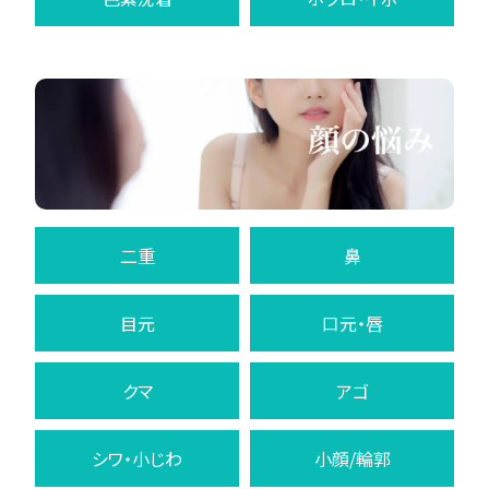
二重
鼻
目元
口元・唇
クマ
アゴ
シワ・小じわ
小顔/輪郭