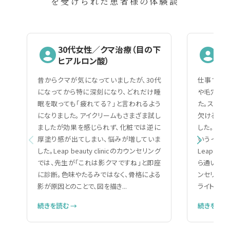
を受けられた患者様の体験談
30代女性／クマ治療（目の下
2
ヒアルロン酸）
（
昔からクマが気になっていましたが、30代
仕事で人と
になってから特に深刻になり、どれだけ睡
や毛穴の黒
眠を取っても「疲れてる？」と言われるよう
た。スキン
になりました。アイクリームもさまざま試し
欠ける自分
ましたが効果を感じられず、化粧では逆に
した。美容
厚塗り感が出てしまい、悩みが増していま
いうイメー
した。Leap beauty clinicのカウンセリング
Leap be
では、先生が「これは影クマですね」と即座
ら通いやす
に診断。色味やたるみではなく、骨格による
ンセリング
影が原因とのことで、図を描き...
ライトで細か
続きを読む →
続きを読む