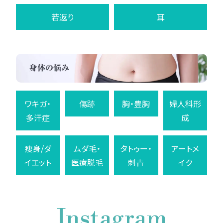
若返り
耳
ワキガ・
傷跡
胸・豊胸
婦人科形
多汗症
成
痩身/ダ
ムダ毛・
タトゥー・
アートメ
イエット
医療脱毛
刺青
イク
Instagram