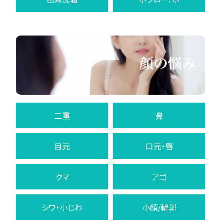
二重
鼻
目元
口元・唇
クマ
アゴ
シワ・小じわ
小顔/輪郭