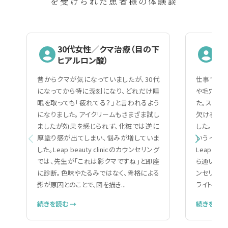
を受けられた患者様の体験談
30代女性／クマ治療（目の下
2
ヒアルロン酸）
（
昔からクマが気になっていましたが、30代
仕事で人と
になってから特に深刻になり、どれだけ睡
や毛穴の黒
眠を取っても「疲れてる？」と言われるよう
た。スキン
になりました。アイクリームもさまざま試し
欠ける自分
ましたが効果を感じられず、化粧では逆に
した。美容
厚塗り感が出てしまい、悩みが増していま
いうイメー
した。Leap beauty clinicのカウンセリング
Leap be
では、先生が「これは影クマですね」と即座
ら通いやす
に診断。色味やたるみではなく、骨格による
ンセリング
影が原因とのことで、図を描き...
ライトで細か
続きを読む →
続きを読む