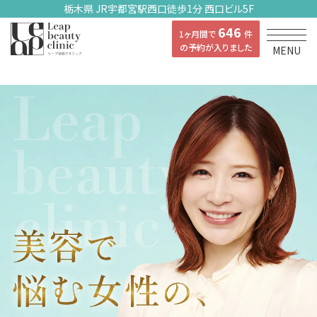
栃木県 JR宇都宮駅西口徒歩1分 西口ビル5F
646
1ヶ月間で
件
の予約が入りました
MENU