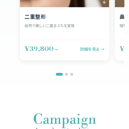
二重整形
鼻
自然で美しい二重まぶたを実現
理想
¥39,800
¥5
詳細を見る →
〜
Campaign