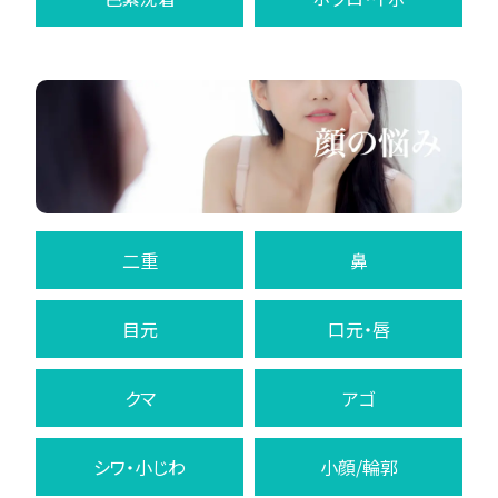
二重
鼻
目元
口元・唇
クマ
アゴ
シワ・小じわ
小顔/輪郭