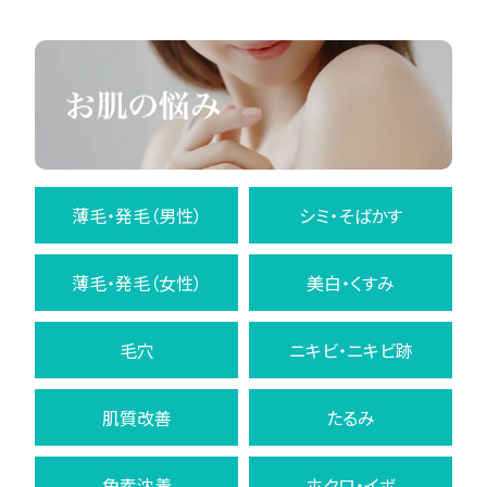
薄毛・発毛（男性）
シミ・そばかす
薄毛・発毛（女性）
美白・くすみ
毛穴
ニキビ・ニキビ跡
肌質改善
たるみ
色素沈着
ホクロ・イボ