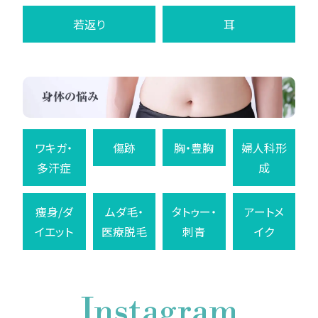
若返り
耳
ワキガ・
傷跡
胸・豊胸
婦人科形
多汗症
成
痩身/ダ
ムダ毛・
タトゥー・
アートメ
イエット
医療脱毛
刺青
イク
Instagram