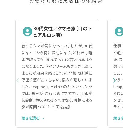
を受けられた患者様の体験談
30代女性／クマ治療（目の下
2
ヒアルロン酸）
（
昔からクマが気になっていましたが、30代
仕事で人と
になってから特に深刻になり、どれだけ睡
や毛穴の黒
眠を取っても「疲れてる？」と言われるよう
た。スキン
になりました。アイクリームもさまざま試し
欠ける自分
ましたが効果を感じられず、化粧では逆に
した。美容
厚塗り感が出てしまい、悩みが増していま
いうイメー
した。Leap beauty clinicのカウンセリング
Leap be
では、先生が「これは影クマですね」と即座
ら通いやす
に診断。色味やたるみではなく、骨格による
ンセリング
影が原因とのことで、図を描き...
ライトで細か
続きを読む →
続きを読む