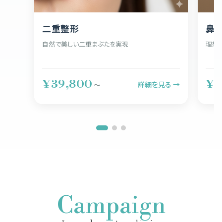
二重整形
鼻
自然で美しい二重まぶたを実現
理想
¥39,800
¥5
詳細を見る →
〜
Campaign