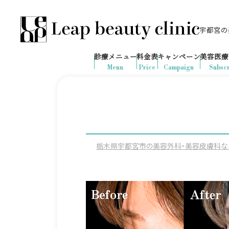
宇都宮の美
028-666-7103
653
1ヶ月間で
件
の予約が入りました
診療メニュー
料金表
キャンペーン
美容医療
診療時間：10:00-19:00
（土日祝日対応）
Menu
Price
Campaign
Subscr
栃木県宇都宮市の美容外科・美容皮膚科ならLeap 