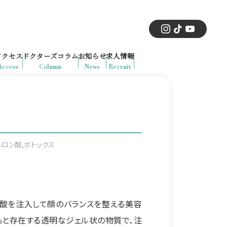
アクセス
ドクターズコラム
お知らせ
求人情報
Access
Column
News
Recruit
ロン酸,ボトックス
ン酸を注入して顔のバランスを整える美容
もと存在する透明なジェル状の物質で、注