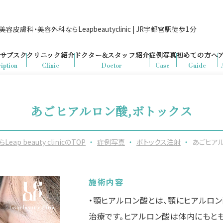
容皮膚科・美容外科ならLeapbeautyclinic | JR宇都宮駅徒歩1分
サブスク
クリニック紹介
ドクター&
スタッフ紹介
症例写真
初めての方へ
iption
Clinic
Doctor
Case
Guide
あごヒアルロン酸,ボトックス
beauty clinicのTOP
・
症例写真
・
ボトックス注射
・
あごヒアル
施術内容
・顎ヒアルロン酸とは、顎にヒアルロ
治療です。ヒアルロン酸は体内にもと