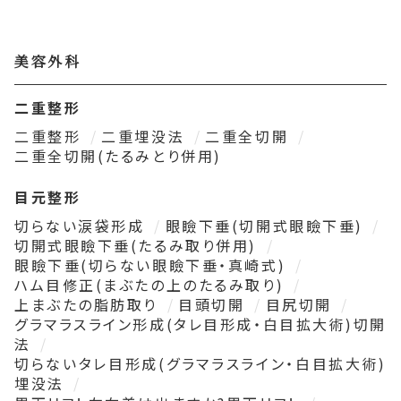
美容外科
二重整形
二重整形
二重埋没法
二重全切開
二重全切開(たるみとり併用)
目元整形
切らない涙袋形成
眼瞼下垂(切開式眼瞼下垂)
切開式眼瞼下垂(たるみ取り併用)
眼瞼下垂(切らない眼瞼下垂・真崎式)
ハム目修正(まぶたの上のたるみ取り)
上まぶたの脂肪取り
目頭切開
目尻切開
グラマラスライン形成(タレ目形成・白目拡大術)切開
法
切らないタレ目形成(グラマラスライン・白目拡大術)
埋没法