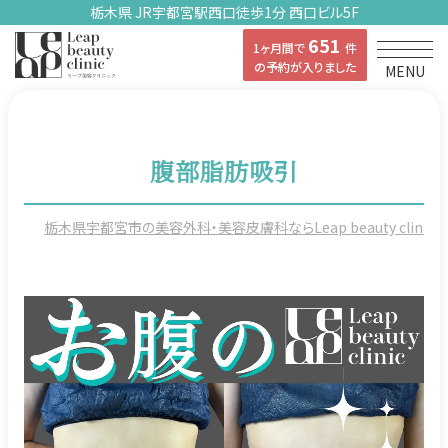
栃木県 JR宇都宮駅西口徒歩1分 西口ビル5F
651
1ヶ月間で
件
の予約が入りました
MENU
腹部脂肪吸引
栃木県宇都宮市の美容外科・美容皮膚科ならLeap beauty clinicの