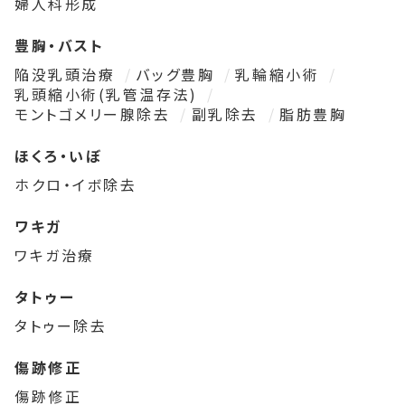
婦人科形成
豊胸・バスト
陥没乳頭治療
バッグ豊胸
乳輪縮小術
乳頭縮小術(乳管温存法)
モントゴメリー腺除去
副乳除去
脂肪豊胸
ほくろ・いぼ
ホクロ・イボ除去
ワキガ
ワキガ治療
タトゥー
タトゥー除去
傷跡修正
傷跡修正