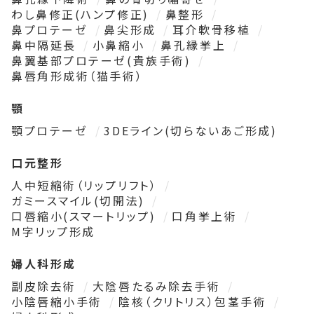
わし鼻修正(ハンプ修正)
鼻整形
鼻プロテーゼ
鼻尖形成
耳介軟骨移植
鼻中隔延長
小鼻縮小
鼻孔縁挙上
鼻翼基部プロテーゼ(貴族手術)
鼻唇角形成術（猫手術）
顎
顎プロテーゼ
3DEライン(切らないあご形成)
口元整形
人中短縮術（リップリフト）
ガミースマイル(切開法)
口唇縮小(スマートリップ)
口角挙上術
M字リップ形成
婦人科形成
副皮除去術
大陰唇たるみ除去手術
小陰唇縮小手術
陰核（クリトリス）包茎手術