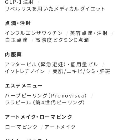
GLP-1注射
リベルサスを用いたメディカルダイエット
点滴・注射
インフルエンザワクチン
美容点滴・注射
白玉点滴
高濃度ビタミンＣ点滴
内服薬
アフターピル（緊急避妊）・低用量ピル
イソトレチノイン
美肌/ニキビ/シミ・肝斑
エステメニュー
ハーブピーリング（Pronovisea）
ララピール（第4世代ピーリング）
アートメイク・ローマピンク
ローマピンク
アートメイク