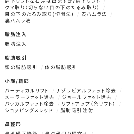
眉下リフト左右差は出ますか?眉下リフト
クマ取り（切らない目の下のたるみ取り）
目の下のたるみ取り(切開法)
表ハムラ法
裏ハムラ法
脂肪注入
脂肪注入
脂肪吸引
顔の脂肪吸引
体の脂肪吸引
小顔/輪郭
バーティカルリフト
ナゾラビアルファット除去
メーラーファット除去
ジョールファット除去
バッカルファット除去
リフトアップ（糸リフト）
ショッピングスレッド
脂肪吸引注射
鼻整形
鼻孔縁下降術
鼻の骨切り幅寄せ