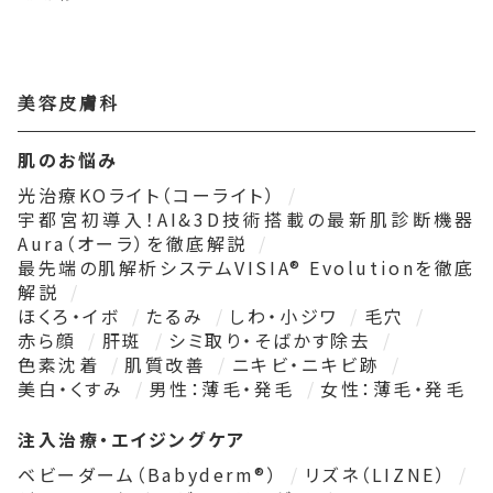
美容皮膚科
肌のお悩み
光治療KOライト（コーライト）
宇都宮初導入！AI&3D技術搭載の最新肌診断機器
Aura（オーラ）を徹底解説
最先端の肌解析システムVISIA® Evolutionを徹底
解説
ほくろ・イボ
たるみ
しわ・小ジワ
毛穴
赤ら顔
肝斑
シミ取り・そばかす除去
色素沈着
肌質改善
ニキビ・ニキビ跡
美白・くすみ
男性：薄毛・発毛
女性：薄毛・発毛
注入治療・エイジングケア
ベビーダーム（Babyderm®）
リズネ（LIZNE）