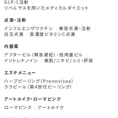
GLP-1注射
リベルサスを用いたメディカルダイエット
点滴・注射
インフルエンザワクチン
美容点滴・注射
白玉点滴
高濃度ビタミンＣ点滴
内服薬
アフターピル（緊急避妊）・低用量ピル
イソトレチノイン
美肌/ニキビ/シミ・肝斑
エステメニュー
ハーブピーリング（Pronovisea）
ララピール（第4世代ピーリング）
アートメイク・ローマピンク
ローマピンク
アートメイク