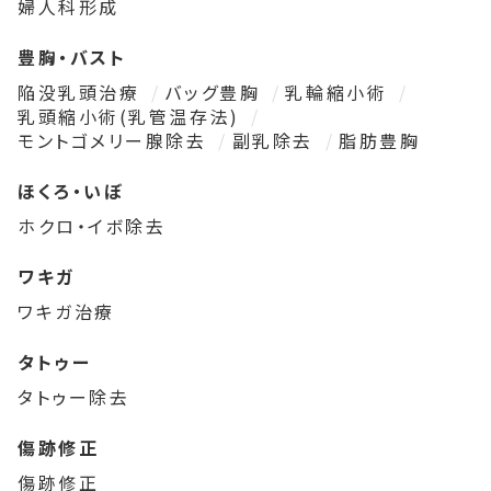
婦人科形成
豊胸・バスト
陥没乳頭治療
バッグ豊胸
乳輪縮小術
乳頭縮小術(乳管温存法)
モントゴメリー腺除去
副乳除去
脂肪豊胸
ほくろ・いぼ
ホクロ・イボ除去
ワキガ
ワキガ治療
タトゥー
タトゥー除去
傷跡修正
傷跡修正