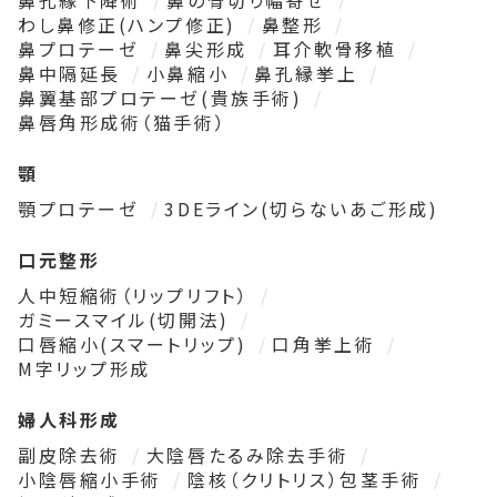
鼻孔縁下降術
鼻の骨切り幅寄せ
わし鼻修正(ハンプ修正)
鼻整形
鼻プロテーゼ
鼻尖形成
耳介軟骨移植
鼻中隔延長
小鼻縮小
鼻孔縁挙上
鼻翼基部プロテーゼ(貴族手術)
鼻唇角形成術（猫手術）
顎
顎プロテーゼ
3DEライン(切らないあご形成)
口元整形
人中短縮術（リップリフト）
ガミースマイル(切開法)
口唇縮小(スマートリップ)
口角挙上術
M字リップ形成
婦人科形成
副皮除去術
大陰唇たるみ除去手術
小陰唇縮小手術
陰核（クリトリス）包茎手術