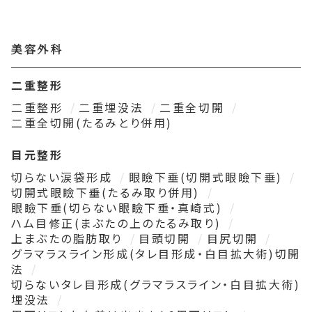
美容外科
二重整形
二重整形
二重埋没法
二重全切開
二重全切開(たるみとり併用)
目元整形
切らない涙袋形成
眼瞼下垂(切開式眼瞼下垂)
切開式眼瞼下垂(たるみ取り併用)
眼瞼下垂(切らない眼瞼下垂・真崎式)
ハム目修正(まぶたの上のたるみ取り)
上まぶたの脂肪取り
目頭切開
目尻切開
グラマラスライン形成(タレ目形成・白目拡大術)切開
法
切らないタレ目形成(グラマラスライン・白目拡大術)
埋没法