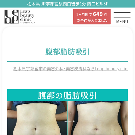
栃木県 JR宇都宮駅西口徒歩1分 西口ビル5F
649
1ヶ月間で
件
の予約が入りました
MENU
腹部脂肪吸引
栃木県宇都宮市の美容外科・美容皮膚科ならLeap beauty clinicの