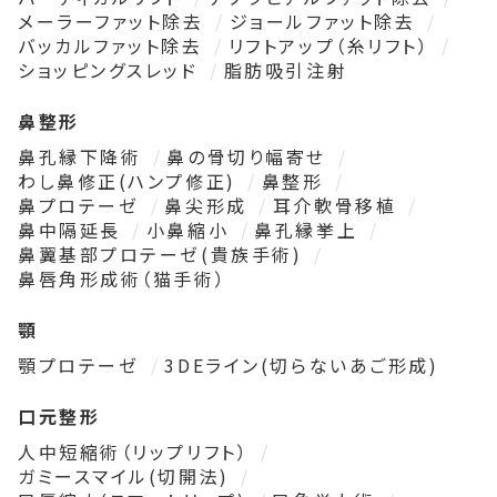
メーラーファット除去
ジョールファット除去
バッカルファット除去
リフトアップ（糸リフト）
ショッピングスレッド
脂肪吸引注射
鼻整形
鼻孔縁下降術
鼻の骨切り幅寄せ
わし鼻修正(ハンプ修正)
鼻整形
鼻プロテーゼ
鼻尖形成
耳介軟骨移植
鼻中隔延長
小鼻縮小
鼻孔縁挙上
鼻翼基部プロテーゼ(貴族手術)
鼻唇角形成術（猫手術）
顎
顎プロテーゼ
3DEライン(切らないあご形成)
口元整形
人中短縮術（リップリフト）
ガミースマイル(切開法)