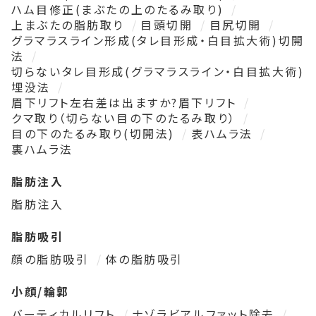
ハム目修正(まぶたの上のたるみ取り)
上まぶたの脂肪取り
目頭切開
目尻切開
グラマラスライン形成(タレ目形成・白目拡大術)切開
法
切らないタレ目形成(グラマラスライン・白目拡大術)
埋没法
眉下リフト左右差は出ますか?眉下リフト
クマ取り（切らない目の下のたるみ取り）
目の下のたるみ取り(切開法)
表ハムラ法
裏ハムラ法
脂肪注入
脂肪注入
脂肪吸引
顔の脂肪吸引
体の脂肪吸引
小顔/輪郭
バーティカルリフト
ナゾラビアルファット除去