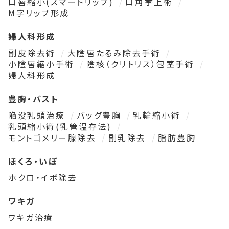
口唇縮小(スマートリップ)
口角挙上術
M字リップ形成
婦人科形成
副皮除去術
大陰唇たるみ除去手術
小陰唇縮小手術
陰核（クリトリス）包茎手術
婦人科形成
豊胸・バスト
陥没乳頭治療
バッグ豊胸
乳輪縮小術
乳頭縮小術(乳管温存法)
モントゴメリー腺除去
副乳除去
脂肪豊胸
ほくろ・いぼ
ホクロ・イボ除去
ワキガ
ワキガ治療