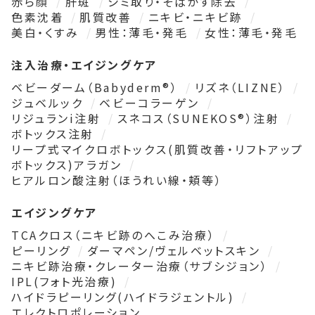
赤ら顔
肝斑
シミ取り・そばかす除去
色素沈着
肌質改善
ニキビ・ニキビ跡
美白・くすみ
男性：薄毛・発毛
女性：薄毛・発毛
注入治療・エイジングケア
ベビーダーム（Babyderm®）
リズネ（LIZNE）
ジュベルック
ベビーコラーゲン
リジュランi注射
スネコス（SUNEKOS®）注射
ボトックス注射
リープ式マイクロボトックス(肌質改善・リフトアップ
ボトックス)アラガン
ヒアルロン酸注射（ほうれい線・頬等）
エイジングケア
TCAクロス（ニキビ跡のへこみ治療）
ピーリング
ダーマペン/ヴェルベットスキン
ニキビ跡治療・クレーター治療（サブシジョン）
IPL(フォト光治療)
ハイドラピーリング(ハイドラジェントル)
エレクトロポレーション