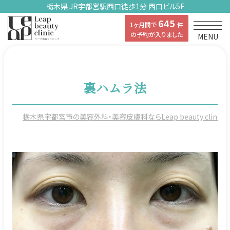
栃木県 JR宇都宮駅西口徒歩1分 西口ビル5F
645
1ヶ月間で
件
の予約が入りました
MENU
裏ハムラ法
栃木県宇都宮市の美容外科・美容皮膚科ならLeap beauty clinicの