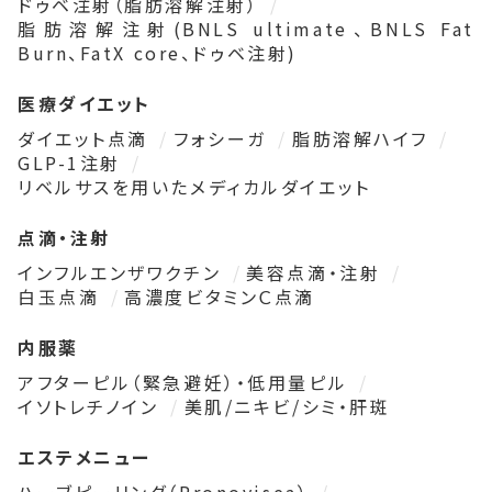
ドゥベ注射（脂肪溶解注射）
脂肪溶解注射(BNLS ultimate、BNLS Fat
Burn、FatX core、ドゥベ注射)
医療ダイエット
ダイエット点滴
フォシーガ
脂肪溶解ハイフ
GLP-1注射
リベルサスを用いたメディカルダイエット
点滴・注射
インフルエンザワクチン
美容点滴・注射
白玉点滴
高濃度ビタミンＣ点滴
内服薬
アフターピル（緊急避妊）・低用量ピル
イソトレチノイン
美肌/ニキビ/シミ・肝斑
エステメニュー