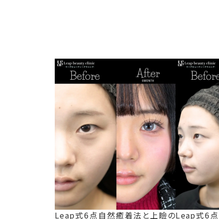
Leap式6点自然癒着法と上瞼の
Leap式