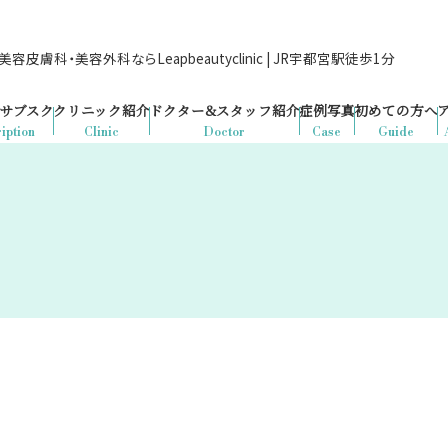
容皮膚科・美容外科ならLeapbeautyclinic | JR宇都宮駅徒歩1分
サブスク
クリニック紹介
ドクター&
スタッフ紹介
症例写真
初めての方へ
iption
Clinic
Doctor
Case
Guide