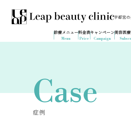
宇都宮の美
028-666-7103
651
1ヶ月間で
件
の予約が入りました
診療メニュー
料金表
キャンペーン
美容医療
診療時間：10:00-19:00
（土日祝日対応）
Menu
Price
Campaign
Subscr
Case
症例