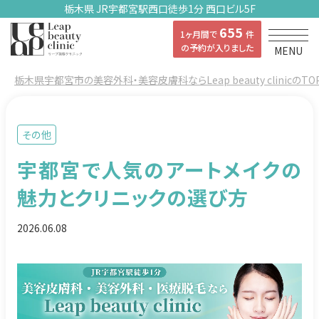
栃木県 JR宇都宮駅西口徒歩1分 西口ビル5F
655
1ヶ月間で
件
の予約が入りました
MENU
栃木県宇都宮市の美容外科・美容皮膚科ならLeap beauty clinicのTO
その他
宇都宮で人気のアートメイクの
魅力とクリニックの選び方
2026.06.08