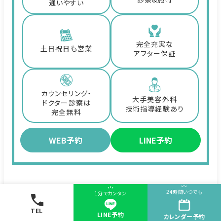
通いやすい
完全充実な
土日祝日も営業
アフター保証
カウンセリング・
大手美容外科
ドクター診察は
技術指導経験あり
完全無料
WEB予約
LINE予約
24時間いつでも
5. 宇都宮で人気のアートメイクデザイ
1分でカンタン
ンとトレンド
TEL
LINE予約
カレンダー
予約