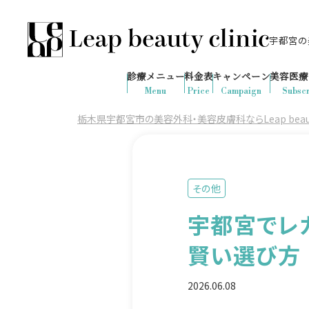
宇都宮の美
028-666-7103
645
1ヶ月間で
件
の予約が入りました
診療メニュー
料金表
キャンペーン
美容医療
診療時間：10:00-19:00
（土日祝日対応）
Menu
Price
Campaign
Subscr
栃木県宇都宮市の美容外科・美容皮膚科ならLeap beauty 
その他
宇都宮でレ
賢い選び方
2026.06.08