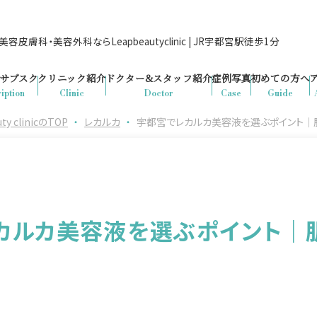
容皮膚科・美容外科ならLeapbeautyclinic | JR宇都宮駅徒歩1分
サブスク
クリニック紹介
ドクター&
スタッフ紹介
症例写真
初めての方へ
iption
Clinic
Doctor
Case
Guide
clinicのTOP
・
レカルカ
・
宇都宮でレカルカ美容液を選ぶポイント｜
カルカ美容液を選ぶポイント｜