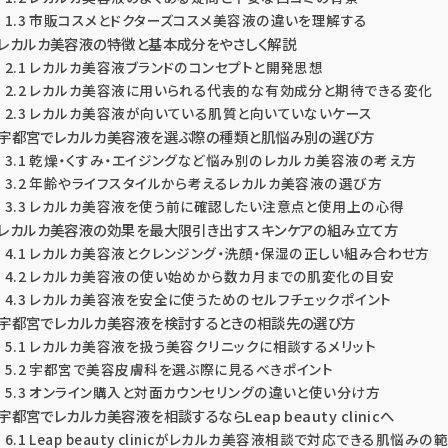
1.3 市販コスメとドクターズコスメ美容液の違いを理解する
. レカルカ美容液の特徴と基本成分をやさしく解説
2.1 レカルカ美容液ブランドのコンセプトと開発思想
2.2 レカルカ美容液に用いられる代表的な有効成分と期待できる変化
2.3 レカルカ美容液が向いている肌質と向いていないケース
. 宇都宮でレカルカ美容液を選ぶ際の種類と肌悩み別の選び方
3.1 乾燥・くすみ・エイジングなど悩み別のレカルカ美容液の考え方
3.2 年齢やライフスタイルから考えるレカルカ美容液の選び方
3.3 レカルカ美容液を使う前に確認したい注意点と使用上の心得
. レカルカ美容液の効果を最大限引き出すスキンケアの組み立て方
4.1 レカルカ美容液とクレンジング・洗顔・保湿の正しい組み合わせ方
4.2 レカルカ美容液の使い始めから数カ月までの肌変化の目安
4.3 レカルカ美容液を安全に使うためのセルフチェックポイント
. 宇都宮でレカルカ美容液を検討するときの相談先の選び方
5.1 レカルカ美容液を扱う美容クリニックに相談するメリット
5.2 宇都宮で美容皮膚科を選ぶ際に見るべきポイント
5.3 オンライン購入と対面カウンセリングの違いと使い分け方
. 宇都宮でレカルカ美容液を相談するならLeap beauty clinicへ
6.1 Leap beauty clinicがレカルカ美容液相談で対応できる肌悩みの