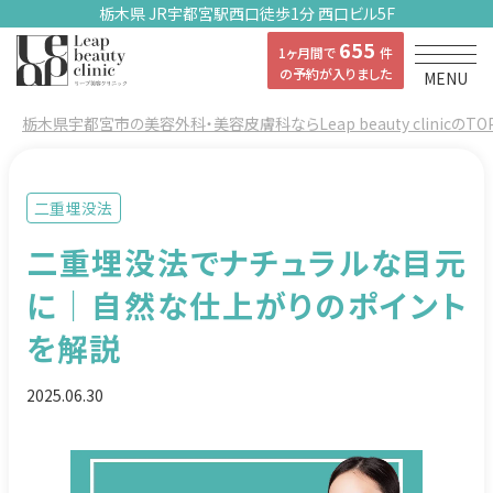
栃木県 JR宇都宮駅西口徒歩1分 西口ビル5F
655
1ヶ月間で
件
の予約が入りました
MENU
栃木県宇都宮市の美容外科・美容皮膚科ならLeap beauty clinicのTO
二重埋没法
二重埋没法でナチュラルな目元
に｜自然な仕上がりのポイント
を解説
2025.06.30