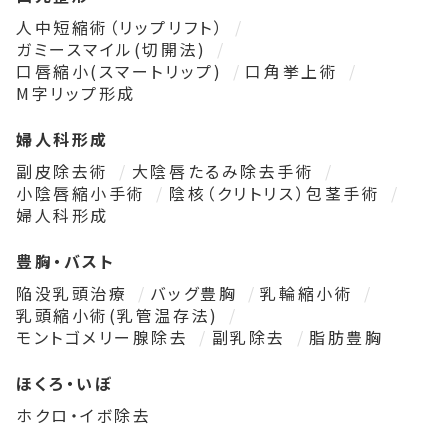
人中短縮術（リップリフト）
ガミースマイル(切開法)
口唇縮小(スマートリップ)
口角挙上術
M字リップ形成
婦人科形成
副皮除去術
大陰唇たるみ除去手術
小陰唇縮小手術
陰核（クリトリス）包茎手術
婦人科形成
豊胸・バスト
陥没乳頭治療
バッグ豊胸
乳輪縮小術
乳頭縮小術(乳管温存法)
モントゴメリー腺除去
副乳除去
脂肪豊胸
ほくろ・いぼ
ホクロ・イボ除去