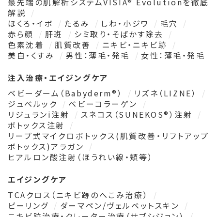
最先端の肌解析システムVISIA® Evolutionを徹底
解説
ほくろ・イボ
たるみ
しわ・小ジワ
毛穴
赤ら顔
肝斑
シミ取り・そばかす除去
色素沈着
肌質改善
ニキビ・ニキビ跡
美白・くすみ
男性：薄毛・発毛
女性：薄毛・発毛
注入治療・エイジングケア
ベビーダーム（Babyderm®）
リズネ（LIZNE）
ジュベルック
ベビーコラーゲン
リジュランi注射
スネコス（SUNEKOS®）注射
ボトックス注射
リープ式マイクロボトックス(肌質改善・リフトアップ
ボトックス)アラガン
ヒアルロン酸注射（ほうれい線・頬等）
エイジングケア
TCAクロス（ニキビ跡のへこみ治療）
ピーリング
ダーマペン/ヴェルベットスキン
ニキビ跡治療・クレーター治療（サブシジョン）