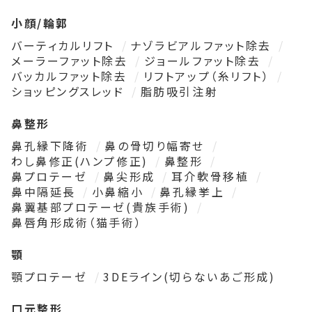
小顔/輪郭
バーティカルリフト
ナゾラビアルファット除去
メーラーファット除去
ジョールファット除去
バッカルファット除去
リフトアップ（糸リフト）
ショッピングスレッド
脂肪吸引注射
鼻整形
鼻孔縁下降術
鼻の骨切り幅寄せ
わし鼻修正(ハンプ修正)
鼻整形
鼻プロテーゼ
鼻尖形成
耳介軟骨移植
鼻中隔延長
小鼻縮小
鼻孔縁挙上
鼻翼基部プロテーゼ(貴族手術)
鼻唇角形成術（猫手術）
顎
顎プロテーゼ
3DEライン(切らないあご形成)
口元整形