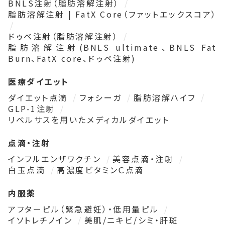
BNLS注射（脂肪溶解注射）
脂肪溶解注射 | FatX Core（ファットエックスコア）
ドゥベ注射（脂肪溶解注射）
脂肪溶解注射(BNLS ultimate、BNLS Fat
Burn、FatX core、ドゥベ注射)
医療ダイエット
ダイエット点滴
フォシーガ
脂肪溶解ハイフ
GLP-1注射
リベルサスを用いたメディカルダイエット
点滴・注射
インフルエンザワクチン
美容点滴・注射
白玉点滴
高濃度ビタミンＣ点滴
内服薬
アフターピル（緊急避妊）・低用量ピル
イソトレチノイン
美肌/ニキビ/シミ・肝斑