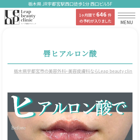
栃木県 JR宇都宮駅西口徒歩1分 西口ビル5F
646
1ヶ月間で
件
の予約が入りました
MENU
唇ヒアルロン酸
栃木県宇都宮市の美容外科・美容皮膚科ならLeap beauty clinicの