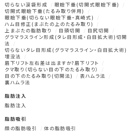
切らない涙袋形成
眼瞼下垂(切開式眼瞼下垂)
切開式眼瞼下垂(たるみ取り併用)
眼瞼下垂(切らない眼瞼下垂・真崎式)
ハム目修正(まぶたの上のたるみ取り)
上まぶたの脂肪取り
目頭切開
目尻切開
グラマラスライン形成(タレ目形成・白目拡大術)切開
法
切らないタレ目形成(グラマラスライン・白目拡大術)
埋没法
眉下リフト左右差は出ますか?眉下リフト
クマ取り（切らない目の下のたるみ取り）
目の下のたるみ取り(切開法)
表ハムラ法
裏ハムラ法
脂肪注入
脂肪注入
脂肪吸引
顔の脂肪吸引
体の脂肪吸引