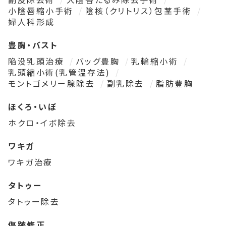
小陰唇縮小手術
陰核（クリトリス）包茎手術
婦人科形成
豊胸・バスト
陥没乳頭治療
バッグ豊胸
乳輪縮小術
乳頭縮小術(乳管温存法)
モントゴメリー腺除去
副乳除去
脂肪豊胸
ほくろ・いぼ
ホクロ・イボ除去
ワキガ
ワキガ治療
タトゥー
タトゥー除去
傷跡修正