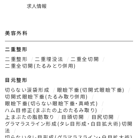
求人情報
美容外科
二重整形
二重整形
二重埋没法
二重全切開
二重全切開(たるみとり併用)
目元整形
切らない涙袋形成
眼瞼下垂(切開式眼瞼下垂)
切開式眼瞼下垂(たるみ取り併用)
眼瞼下垂(切らない眼瞼下垂・真崎式)
ハム目修正(まぶたの上のたるみ取り)
上まぶたの脂肪取り
目頭切開
目尻切開
グラマラスライン形成(タレ目形成・白目拡大術)切開
法
切らないタレ目形成(グラマラスライン・白目拡大術)