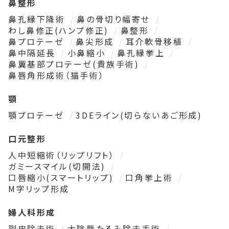
鼻整形
鼻孔縁下降術
鼻の骨切り幅寄せ
わし鼻修正(ハンプ修正)
鼻整形
鼻プロテーゼ
鼻尖形成
耳介軟骨移植
鼻中隔延長
小鼻縮小
鼻孔縁挙上
鼻翼基部プロテーゼ(貴族手術)
鼻唇角形成術（猫手術）
顎
顎プロテーゼ
3DEライン(切らないあご形成)
口元整形
人中短縮術（リップリフト）
ガミースマイル(切開法)
口唇縮小(スマートリップ)
口角挙上術
M字リップ形成
婦人科形成
副皮除去術
大陰唇たるみ除去手術