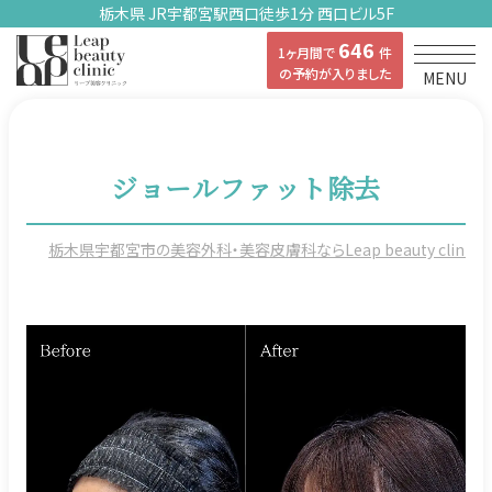
栃木県 JR宇都宮駅西口徒歩1分 西口ビル5F
646
1ヶ月間で
件
の予約が入りました
MENU
ジョールファット除去
栃木県宇都宮市の美容外科・美容皮膚科ならLeap beauty clinicの