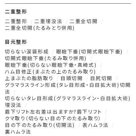
二重整形
二重整形
二重埋没法
二重全切開
二重全切開(たるみとり併用)
目元整形
切らない涙袋形成
眼瞼下垂(切開式眼瞼下垂)
切開式眼瞼下垂(たるみ取り併用)
眼瞼下垂(切らない眼瞼下垂・真崎式)
ハム目修正(まぶたの上のたるみ取り)
上まぶたの脂肪取り
目頭切開
目尻切開
グラマラスライン形成(タレ目形成・白目拡大術)切開
法
切らないタレ目形成(グラマラスライン・白目拡大術)
埋没法
眉下リフト左右差は出ますか?眉下リフト
クマ取り（切らない目の下のたるみ取り）
目の下のたるみ取り(切開法)
表ハムラ法
裏ハムラ法