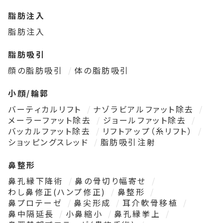
脂肪注入
脂肪注入
脂肪吸引
顔の脂肪吸引
体の脂肪吸引
小顔/輪郭
バーティカルリフト
ナゾラビアルファット除去
メーラーファット除去
ジョールファット除去
バッカルファット除去
リフトアップ（糸リフト）
ショッピングスレッド
脂肪吸引注射
鼻整形
鼻孔縁下降術
鼻の骨切り幅寄せ
わし鼻修正(ハンプ修正)
鼻整形
鼻プロテーゼ
鼻尖形成
耳介軟骨移植
鼻中隔延長
小鼻縮小
鼻孔縁挙上