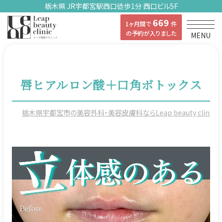
栃木県 JR宇都宮駅西口徒歩1分 西口ビル5F
669
1ヶ月間で
件
の予約が入りました
MENU
唇ヒアルロン酸＋口角ボトックス
栃木県宇都宮市の美容外科・美容皮膚科ならLeap beauty clinicの