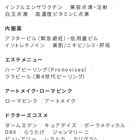
インフルエンザワクチン
美容点滴・注射
白玉点滴
高濃度ビタミンＣ点滴
内服薬
アフターピル（緊急避妊）・低用量ピル
イソトレチノイン
美肌/ニキビ/シミ・肝斑
エステメニュー
ハーブピーリング（Pronovisea）
ララピール（第4世代ピーリング）
アートメイク・ローマピンク
ローマピンク
アートメイク
ドクターズコスメ
ダームエデン
キュアデイズ
ポーラメディカル
DRX
らうたげ
ジャンマリーニ
ピュレアジー
レカルカ
カリグラム