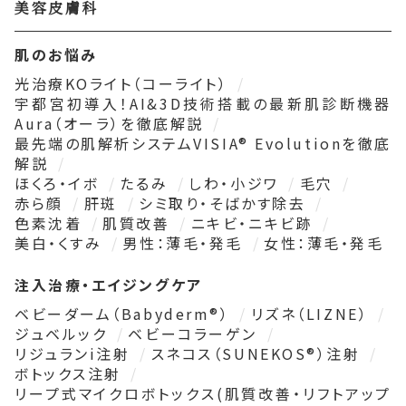
美容皮膚科
肌のお悩み
光治療KOライト（コーライト）
宇都宮初導入！AI&3D技術搭載の最新肌診断機器
Aura（オーラ）を徹底解説
最先端の肌解析システムVISIA® Evolutionを徹底
解説
ほくろ・イボ
たるみ
しわ・小ジワ
毛穴
赤ら顔
肝斑
シミ取り・そばかす除去
色素沈着
肌質改善
ニキビ・ニキビ跡
美白・くすみ
男性：薄毛・発毛
女性：薄毛・発毛
注入治療・エイジングケア
ベビーダーム（Babyderm®）
リズネ（LIZNE）
ジュベルック
ベビーコラーゲン
リジュランi注射
スネコス（SUNEKOS®）注射
ボトックス注射
リープ式マイクロボトックス(肌質改善・リフトアップ