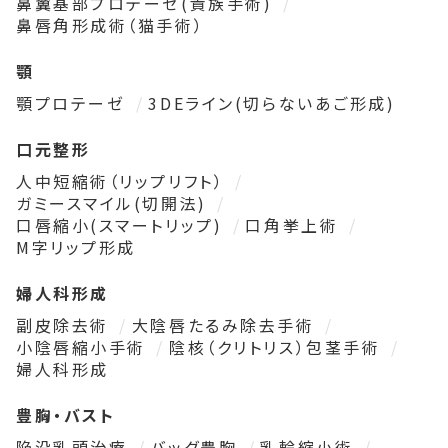
鼻翼基部プロテーゼ(貴族手術)
鼻唇角形成術（猫手術）
顎
顎プロテーゼ
3DEライン(切らないあご形成)
口元整形
人中短縮術（リップリフト）
ガミースマイル(切開法)
口唇縮小(スマートリップ)
口角挙上術
M字リップ形成
婦人科形成
副皮除去術
大陰唇たるみ除去手術
小陰唇縮小手術
陰核（クリトリス）包茎手術
婦人科形成
豊胸・バスト
陥没乳頭治療
バッグ豊胸
乳輪縮小術