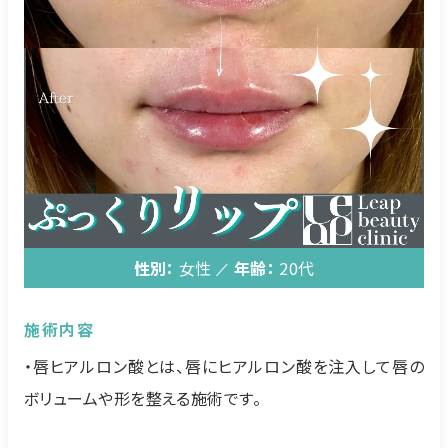
性別：
女性
年齢：
20代
施術内容
・唇ヒアルロン酸とは、唇にヒアルロン酸を注入して唇の
ボリュームや形を整える施術です。