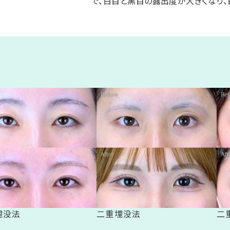
で、白目と黒目の露出度が大きくなり、
埋没法
二重埋没法
二