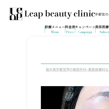
宇都宮の美
028-666-7103
648
1ヶ月間で
件
の予約が入りました
診療メニュー
料金表
キャンペーン
美容医療
診療時間：10:00-19:00
（土日祝日対応）
Menu
Price
Campaign
Subscr
栃木県宇都宮市の美容外科・美容皮膚科ならLeap 