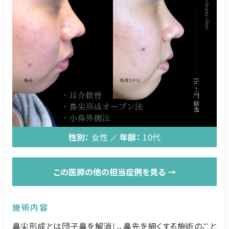
性別：
女性
年齢：
10代
この医師の他の担当症例を見る →
施術内容
鼻尖形成とは団子鼻を解消し、鼻先を細くする施術のこと