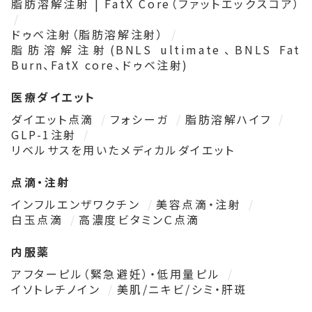
脂肪溶解注射 | FatX Core（ファットエックスコア）
ドゥベ注射（脂肪溶解注射）
脂肪溶解注射(BNLS ultimate、BNLS Fat
Burn、FatX core、ドゥベ注射)
医療ダイエット
ダイエット点滴
フォシーガ
脂肪溶解ハイフ
GLP-1注射
リベルサスを用いたメディカルダイエット
点滴・注射
インフルエンザワクチン
美容点滴・注射
白玉点滴
高濃度ビタミンＣ点滴
内服薬
アフターピル（緊急避妊）・低用量ピル
イソトレチノイン
美肌/ニキビ/シミ・肝斑