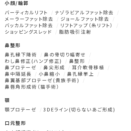
小顔/輪郭
バーティカルリフト
ナゾラビアルファット除去
メーラーファット除去
ジョールファット除去
バッカルファット除去
リフトアップ（糸リフト）
ショッピングスレッド
脂肪吸引注射
鼻整形
鼻孔縁下降術
鼻の骨切り幅寄せ
わし鼻修正(ハンプ修正)
鼻整形
鼻プロテーゼ
鼻尖形成
耳介軟骨移植
鼻中隔延長
小鼻縮小
鼻孔縁挙上
鼻翼基部プロテーゼ(貴族手術)
鼻唇角形成術（猫手術）
顎
顎プロテーゼ
3DEライン(切らないあご形成)
口元整形