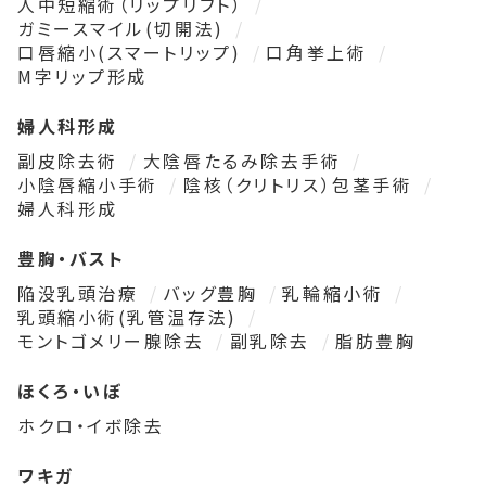
人中短縮術（リップリフト）
ガミースマイル(切開法)
口唇縮小(スマートリップ)
口角挙上術
M字リップ形成
婦人科形成
副皮除去術
大陰唇たるみ除去手術
小陰唇縮小手術
陰核（クリトリス）包茎手術
婦人科形成
豊胸・バスト
陥没乳頭治療
バッグ豊胸
乳輪縮小術
乳頭縮小術(乳管温存法)
モントゴメリー腺除去
副乳除去
脂肪豊胸
ほくろ・いぼ
ホクロ・イボ除去
ワキガ