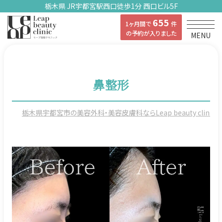
栃木県 JR宇都宮駅西口徒歩1分 西口ビル5F
655
1ヶ月間で
件
の予約が入りました
MENU
鼻整形
栃木県宇都宮市の美容外科・美容皮膚科ならLeap beauty clinicの