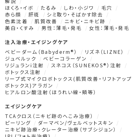
解説
ほくろ・イボ
たるみ
しわ・小ジワ
毛穴
赤ら顔
肝斑
シミ取り・そばかす除去
色素沈着
肌質改善
ニキビ・ニキビ跡
美白・くすみ
男性：薄毛・発毛
女性：薄毛・発毛
注入治療・エイジングケア
ベビーダーム（Babyderm®）
リズネ（LIZNE）
ジュベルック
ベビーコラーゲン
リジュランi注射
スネコス（SUNEKOS®）注射
ボトックス注射
リープ式マイクロボトックス(肌質改善・リフトアップ
ボトックス)アラガン
ヒアルロン酸注射（ほうれい線・頬等）
エイジングケア
TCAクロス（ニキビ跡のへこみ治療）
ピーリング
ダーマペン/ヴェルベットスキン
ニキビ跡治療・クレーター治療（サブシジョン）
IPL(フォト光治療)