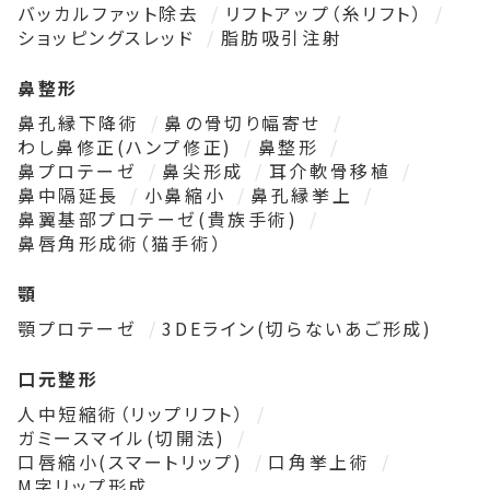
バッカルファット除去
リフトアップ（糸リフト）
ショッピングスレッド
脂肪吸引注射
鼻整形
鼻孔縁下降術
鼻の骨切り幅寄せ
わし鼻修正(ハンプ修正)
鼻整形
鼻プロテーゼ
鼻尖形成
耳介軟骨移植
鼻中隔延長
小鼻縮小
鼻孔縁挙上
鼻翼基部プロテーゼ(貴族手術)
鼻唇角形成術（猫手術）
顎
顎プロテーゼ
3DEライン(切らないあご形成)
口元整形
人中短縮術（リップリフト）
ガミースマイル(切開法)
口唇縮小(スマートリップ)
口角挙上術
M字リップ形成