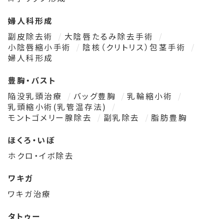
婦人科形成
副皮除去術
大陰唇たるみ除去手術
小陰唇縮小手術
陰核（クリトリス）包茎手術
婦人科形成
豊胸・バスト
陥没乳頭治療
バッグ豊胸
乳輪縮小術
乳頭縮小術(乳管温存法)
モントゴメリー腺除去
副乳除去
脂肪豊胸
ほくろ・いぼ
ホクロ・イボ除去
ワキガ
ワキガ治療
タトゥー