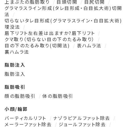
上まぶたの脂肪取り
目頭切開
目尻切開
グラマラスライン形成(タレ目形成・白目拡大術)切開
法
切らないタレ目形成(グラマラスライン・白目拡大術)
埋没法
眉下リフト左右差は出ますか?眉下リフト
クマ取り（切らない目の下のたるみ取り）
目の下のたるみ取り(切開法)
表ハムラ法
裏ハムラ法
脂肪注入
脂肪注入
脂肪吸引
顔の脂肪吸引
体の脂肪吸引
小顔/輪郭
バーティカルリフト
ナゾラビアルファット除去
メーラーファット除去
ジョールファット除去