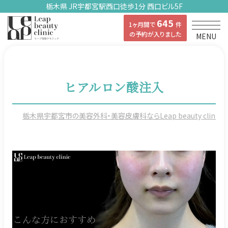
栃木県 JR宇都宮駅西口徒歩1分 西口ビル5F
645
1ヶ月間で
件
の予約が入りました
MENU
ヒアルロン酸注入
栃木県宇都宮市の美容外科・美容皮膚科ならLeap beauty clinicの