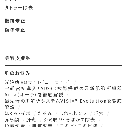
タトゥー除去
傷跡修正
傷跡修正
美容皮膚科
肌のお悩み
光治療KOライト（コーライト）
宇都宮初導入！AI&3D技術搭載の最新肌診断機器
Aura（オーラ）を徹底解説
最先端の肌解析システムVISIA® Evolutionを徹底
解説
ほくろ・イボ
たるみ
しわ・小ジワ
毛穴
赤ら顔
肝斑
シミ取り・そばかす除去
色素沈着
肌質改善
ニキビ・ニキビ跡