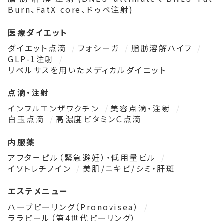
Burn、FatX core、ドゥベ注射)
医療ダイエット
ダイエット点滴
フォシーガ
脂肪溶解ハイフ
GLP-1注射
リベルサスを用いたメディカルダイエット
点滴・注射
インフルエンザワクチン
美容点滴・注射
白玉点滴
高濃度ビタミンＣ点滴
内服薬
アフターピル（緊急避妊）・低用量ピル
イソトレチノイン
美肌/ニキビ/シミ・肝斑
エステメニュー
ハーブピーリング（Pronovisea）
ララピール（第4世代ピーリング）