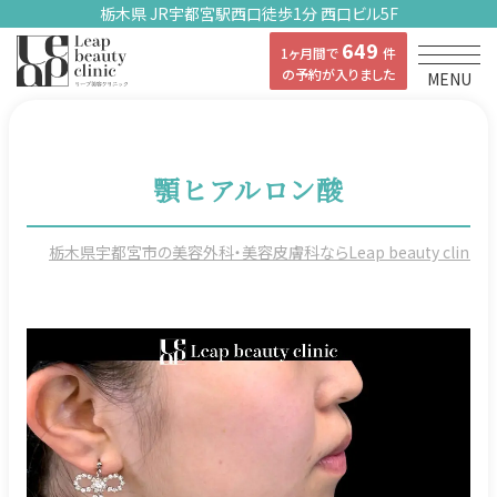
栃木県 JR宇都宮駅西口徒歩1分 西口ビル5F
649
1ヶ月間で
件
の予約が入りました
MENU
顎ヒアルロン酸
栃木県宇都宮市の美容外科・美容皮膚科ならLeap beauty clinicの