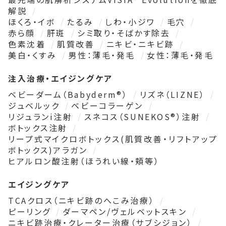
解説
ほくろ・イボ
たるみ
しわ・小ジワ
毛穴
赤ら顔
肝斑
シミ取り・そばかす除去
色素沈着
肌質改善
ニキビ・ニキビ跡
美白・くすみ
男性：薄毛・発毛
女性：薄毛・発毛
注入治療・エイジングケア
ベビーダーム（Babyderm®）
リズネ（LIZNE）
ジュベルック
ベビーコラーゲン
リジュランi注射
スネコス（SUNEKOS®）注射
ボトックス注射
リープ式マイクロボトックス(肌質改善・リフトアップ
ボトックス)アラガン
ヒアルロン酸注射（ほうれい線・頬等）
エイジングケア
TCAクロス（ニキビ跡のへこみ治療）
ピーリング
ダーマペン/ヴェルベットスキン
ニキビ跡治療・クレーター治療（サブシジョン）