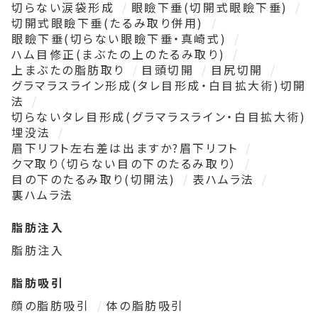
切らない涙袋形成
眼瞼下垂(切開式眼瞼下垂)
切開式眼瞼下垂(たるみ取り併用)
眼瞼下垂(切らない眼瞼下垂・真崎式)
ハム目修正(まぶたの上のたるみ取り)
上まぶたの脂肪取り
目頭切開
目尻切開
グラマラスライン形成(タレ目形成・白目拡大術)切開
法
切らないタレ目形成(グラマラスライン・白目拡大術)
埋没法
眉下リフト左右差は出ますか?眉下リフト
クマ取り（切らない目の下のたるみ取り）
目の下のたるみ取り(切開法)
表ハムラ法
裏ハムラ法
脂肪注入
脂肪注入
脂肪吸引
顔の脂肪吸引
体の脂肪吸引