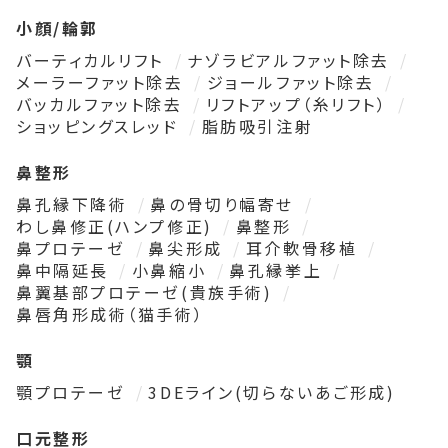
小顔/輪郭
バーティカルリフト
ナゾラビアルファット除去
メーラーファット除去
ジョールファット除去
バッカルファット除去
リフトアップ（糸リフト）
ショッピングスレッド
脂肪吸引注射
鼻整形
鼻孔縁下降術
鼻の骨切り幅寄せ
わし鼻修正(ハンプ修正)
鼻整形
鼻プロテーゼ
鼻尖形成
耳介軟骨移植
鼻中隔延長
小鼻縮小
鼻孔縁挙上
鼻翼基部プロテーゼ(貴族手術)
鼻唇角形成術（猫手術）
顎
顎プロテーゼ
3DEライン(切らないあご形成)
口元整形