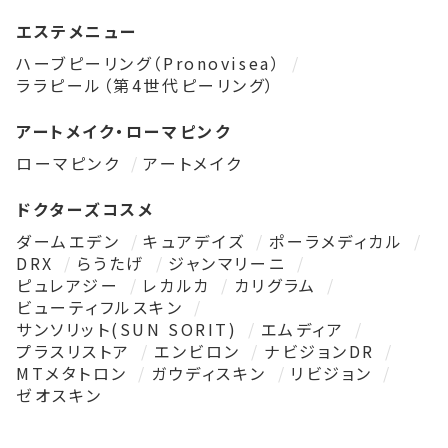
エステメニュー
ハーブピーリング（Pronovisea）
ララピール（第4世代ピーリング）
アートメイク・ローマピンク
ローマピンク
アートメイク
ドクターズコスメ
ダームエデン
キュアデイズ
ポーラメディカル
DRX
らうたげ
ジャンマリーニ
ピュレアジー
レカルカ
カリグラム
ビューティフルスキン
サンソリット(SUN SORIT)
エムディア
プラスリストア
エンビロン
ナビジョンDR
MTメタトロン
ガウディスキン
リビジョン
ゼオスキン