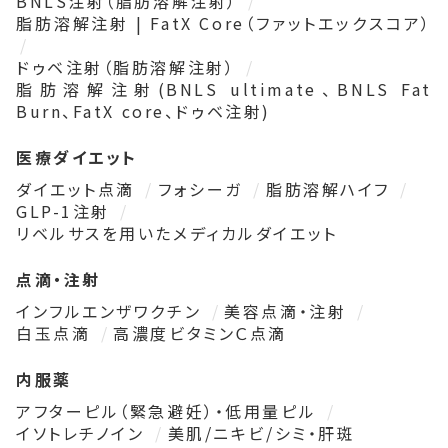
BNLS注射（脂肪溶解注射）
脂肪溶解注射 | FatX Core（ファットエックスコア）
ドゥベ注射（脂肪溶解注射）
脂肪溶解注射(BNLS ultimate、BNLS Fat
Burn、FatX core、ドゥベ注射)
医療ダイエット
ダイエット点滴
フォシーガ
脂肪溶解ハイフ
GLP-1注射
リベルサスを用いたメディカルダイエット
点滴・注射
インフルエンザワクチン
美容点滴・注射
白玉点滴
高濃度ビタミンＣ点滴
内服薬
アフターピル（緊急避妊）・低用量ピル
イソトレチノイン
美肌/ニキビ/シミ・肝斑