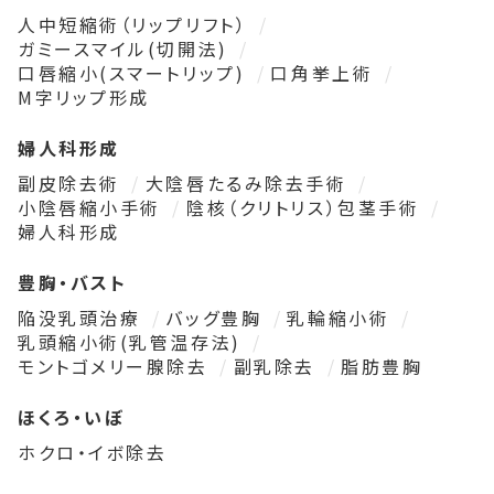
人中短縮術（リップリフト）
ガミースマイル(切開法)
口唇縮小(スマートリップ)
口角挙上術
M字リップ形成
婦人科形成
副皮除去術
大陰唇たるみ除去手術
小陰唇縮小手術
陰核（クリトリス）包茎手術
婦人科形成
豊胸・バスト
陥没乳頭治療
バッグ豊胸
乳輪縮小術
乳頭縮小術(乳管温存法)
モントゴメリー腺除去
副乳除去
脂肪豊胸
ほくろ・いぼ
ホクロ・イボ除去