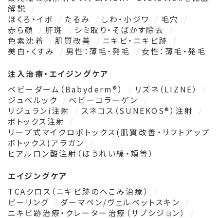
解説
ほくろ・イボ
たるみ
しわ・小ジワ
毛穴
赤ら顔
肝斑
シミ取り・そばかす除去
色素沈着
肌質改善
ニキビ・ニキビ跡
美白・くすみ
男性：薄毛・発毛
女性：薄毛・発毛
注入治療・エイジングケア
ベビーダーム（Babyderm®）
リズネ（LIZNE）
ジュベルック
ベビーコラーゲン
リジュランi注射
スネコス（SUNEKOS®）注射
ボトックス注射
リープ式マイクロボトックス(肌質改善・リフトアップ
ボトックス)アラガン
ヒアルロン酸注射（ほうれい線・頬等）
エイジングケア
TCAクロス（ニキビ跡のへこみ治療）
ピーリング
ダーマペン/ヴェルベットスキン
ニキビ跡治療・クレーター治療（サブシジョン）