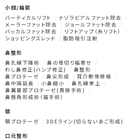
小顔/輪郭
バーティカルリフト
ナゾラビアルファット除去
メーラーファット除去
ジョールファット除去
バッカルファット除去
リフトアップ（糸リフト）
ショッピングスレッド
脂肪吸引注射
鼻整形
鼻孔縁下降術
鼻の骨切り幅寄せ
わし鼻修正(ハンプ修正)
鼻整形
鼻プロテーゼ
鼻尖形成
耳介軟骨移植
鼻中隔延長
小鼻縮小
鼻孔縁挙上
鼻翼基部プロテーゼ(貴族手術)
鼻唇角形成術（猫手術）
顎
顎プロテーゼ
3DEライン(切らないあご形成)
口元整形