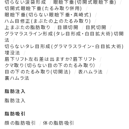
切らない涙袋形成
眼瞼下垂(切開式眼瞼下垂)
切開式眼瞼下垂(たるみ取り併用)
眼瞼下垂(切らない眼瞼下垂・真崎式)
ハム目修正(まぶたの上のたるみ取り)
上まぶたの脂肪取り
目頭切開
目尻切開
グラマラスライン形成(タレ目形成・白目拡大術)切開
法
切らないタレ目形成(グラマラスライン・白目拡大術)
埋没法
眉下リフト左右差は出ますか?眉下リフト
クマ取り（切らない目の下のたるみ取り）
目の下のたるみ取り(切開法)
表ハムラ法
裏ハムラ法
脂肪注入
脂肪注入
脂肪吸引
顔の脂肪吸引
体の脂肪吸引