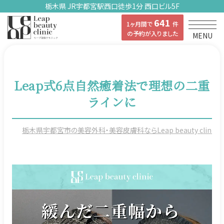
栃木県 JR宇都宮駅西口徒歩1分 西口ビル5F
641
1ヶ月間で
件
の予約が入りました
MENU
Leap式6点自然癒着法で理想の二重
ラインに
栃木県宇都宮市の美容外科・美容皮膚科ならLeap beauty clinicの