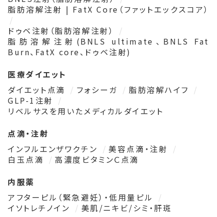
脂肪溶解注射 | FatX Core（ファットエックスコア）
ドゥベ注射（脂肪溶解注射）
脂肪溶解注射(BNLS ultimate、BNLS Fat
Burn、FatX core、ドゥベ注射)
医療ダイエット
ダイエット点滴
フォシーガ
脂肪溶解ハイフ
GLP-1注射
リベルサスを用いたメディカルダイエット
点滴・注射
インフルエンザワクチン
美容点滴・注射
白玉点滴
高濃度ビタミンＣ点滴
内服薬
アフターピル（緊急避妊）・低用量ピル
イソトレチノイン
美肌/ニキビ/シミ・肝斑