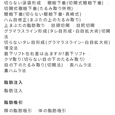
切らない涙袋形成
眼瞼下垂(切開式眼瞼下垂)
切開式眼瞼下垂(たるみ取り併用)
眼瞼下垂(切らない眼瞼下垂・真崎式)
ハム目修正(まぶたの上のたるみ取り)
上まぶたの脂肪取り
目頭切開
目尻切開
グラマラスライン形成(タレ目形成・白目拡大術)切開
法
切らないタレ目形成(グラマラスライン・白目拡大術)
埋没法
眉下リフト左右差は出ますか?眉下リフト
クマ取り（切らない目の下のたるみ取り）
目の下のたるみ取り(切開法)
表ハムラ法
裏ハムラ法
脂肪注入
脂肪注入
脂肪吸引
顔の脂肪吸引
体の脂肪吸引