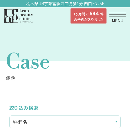
栃木県 JR宇都宮駅西口徒歩1分 西口ビル5F
644
1ヶ月間で
件
の予約が入りました
MENU
Case
症例
絞り込み検索