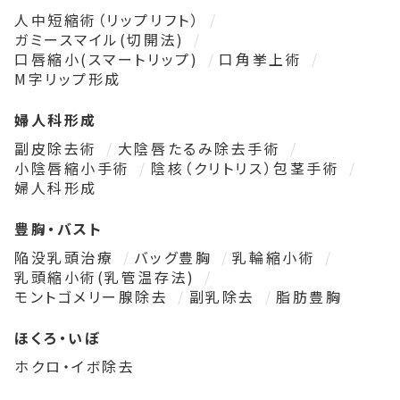
人中短縮術（リップリフト）
ガミースマイル(切開法)
口唇縮小(スマートリップ)
口角挙上術
M字リップ形成
婦人科形成
副皮除去術
大陰唇たるみ除去手術
小陰唇縮小手術
陰核（クリトリス）包茎手術
婦人科形成
豊胸・バスト
陥没乳頭治療
バッグ豊胸
乳輪縮小術
乳頭縮小術(乳管温存法)
モントゴメリー腺除去
副乳除去
脂肪豊胸
ほくろ・いぼ
ホクロ・イボ除去