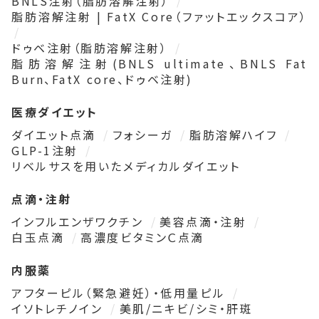
BNLS注射（脂肪溶解注射）
脂肪溶解注射 | FatX Core（ファットエックスコア）
ドゥベ注射（脂肪溶解注射）
脂肪溶解注射(BNLS ultimate、BNLS Fat
Burn、FatX core、ドゥベ注射)
医療ダイエット
ダイエット点滴
フォシーガ
脂肪溶解ハイフ
GLP-1注射
リベルサスを用いたメディカルダイエット
点滴・注射
インフルエンザワクチン
美容点滴・注射
白玉点滴
高濃度ビタミンＣ点滴
内服薬
アフターピル（緊急避妊）・低用量ピル
イソトレチノイン
美肌/ニキビ/シミ・肝斑