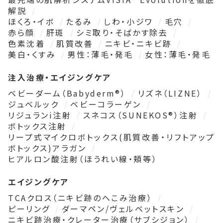
解説
ほくろ・イボ
たるみ
しわ・小ジワ
毛穴
赤ら顔
肝斑
シミ取り・そばかす除去
色素沈着
肌質改善
ニキビ・ニキビ跡
美白・くすみ
男性：薄毛・発毛
女性：薄毛・発毛
注入治療・エイジングケア
ベビーダーム（Babyderm®）
リズネ（LIZNE）
ジュベルック
ベビーコラーゲン
リジュランi注射
スネコス（SUNEKOS®）注射
ボトックス注射
リープ式マイクロボトックス(肌質改善・リフトアップ
ボトックス)アラガン
ヒアルロン酸注射（ほうれい線・頬等）
エイジングケア
TCAクロス（ニキビ跡のへこみ治療）
ピーリング
ダーマペン/ヴェルベットスキン
ニキビ跡治療・クレーター治療（サブシジョン）