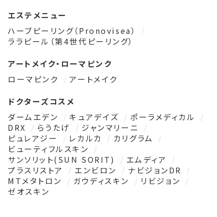
エステメニュー
ハーブピーリング（Pronovisea）
ララピール（第4世代ピーリング）
アートメイク・ローマピンク
ローマピンク
アートメイク
ドクターズコスメ
ダームエデン
キュアデイズ
ポーラメディカル
DRX
らうたげ
ジャンマリーニ
ピュレアジー
レカルカ
カリグラム
ビューティフルスキン
サンソリット(SUN SORIT)
エムディア
プラスリストア
エンビロン
ナビジョンDR
MTメタトロン
ガウディスキン
リビジョン
ゼオスキン