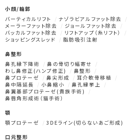
小顔/輪郭
バーティカルリフト
ナゾラビアルファット除去
メーラーファット除去
ジョールファット除去
バッカルファット除去
リフトアップ（糸リフト）
ショッピングスレッド
脂肪吸引注射
鼻整形
鼻孔縁下降術
鼻の骨切り幅寄せ
わし鼻修正(ハンプ修正)
鼻整形
鼻プロテーゼ
鼻尖形成
耳介軟骨移植
鼻中隔延長
小鼻縮小
鼻孔縁挙上
鼻翼基部プロテーゼ(貴族手術)
鼻唇角形成術（猫手術）
顎
顎プロテーゼ
3DEライン(切らないあご形成)
口元整形