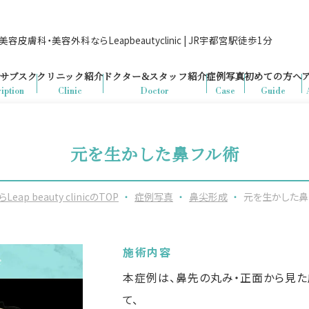
容皮膚科・美容外科ならLeapbeautyclinic | JR宇都宮駅徒歩1分
サブスク
クリニック紹介
ドクター&
スタッフ紹介
症例写真
初めての方へ
iption
Clinic
Doctor
Case
Guide
元を生かした鼻フル術
beauty clinicのTOP
・
症例写真
・
鼻尖形成
・
元を生かした鼻
施術内容
本症例は、鼻先の丸み・正面から見た
て、