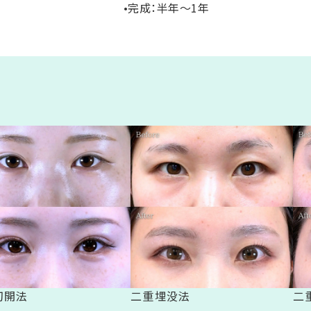
•完成：半年〜1年
切開法
二重埋没法
二