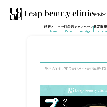
宇都宮の美
028-666-7103
653
1ヶ月間で
件
の予約が入りました
診療メニュー
料金表
キャンペーン
美容医療
診療時間：10:00-19:00
（土日祝日対応）
Menu
Price
Campaign
Subscr
栃木県宇都宮市の美容外科・美容皮膚科ならLeap 