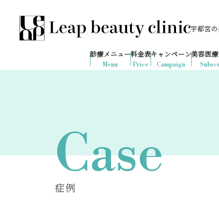
宇都宮の美
028-666-7103
667
1ヶ月間で
件
の予約が入りました
診療メニュー
料金表
キャンペーン
美容医療
診療時間：10:00-19:00
（土日祝日対応）
Menu
Price
Campaign
Subscr
Case
症例