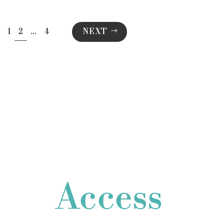
1
2
…
4
NEXT
Access