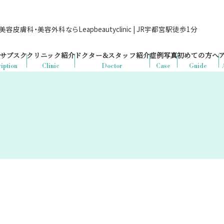
容皮膚科・美容外科ならLeapbeautyclinic | JR宇都宮駅徒歩1分
サブスク
クリニック紹介
ドクター&
スタッフ紹介
症例写真
初めての方へ
iption
Clinic
Doctor
Case
Guide