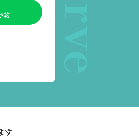
E予約
ます