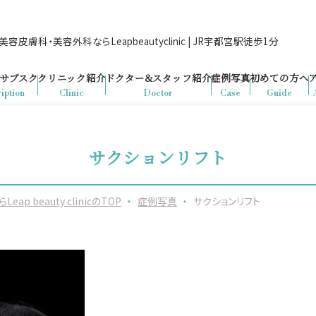
容皮膚科・美容外科ならLeapbeautyclinic | JR宇都宮駅徒歩1分
サブスク
クリニック紹介
ドクター&
スタッフ紹介
症例写真
初めての方へ
iption
Clinic
Doctor
Case
Guide
サクションリフト
beauty clinicのTOP
・
症例写真
・
サクションリフト