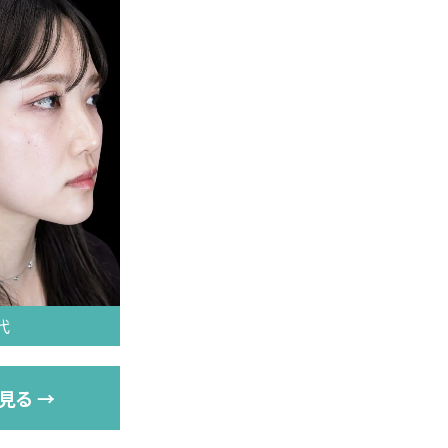
代
見る →