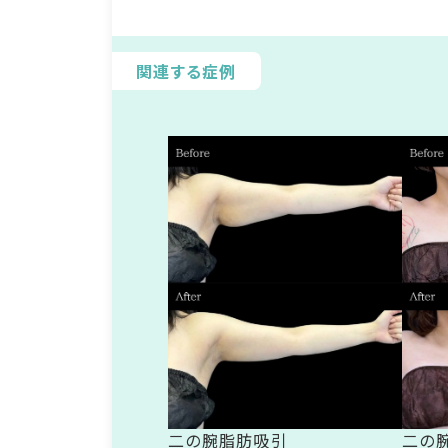
関連する症例
二の腕脂肪吸引
二の