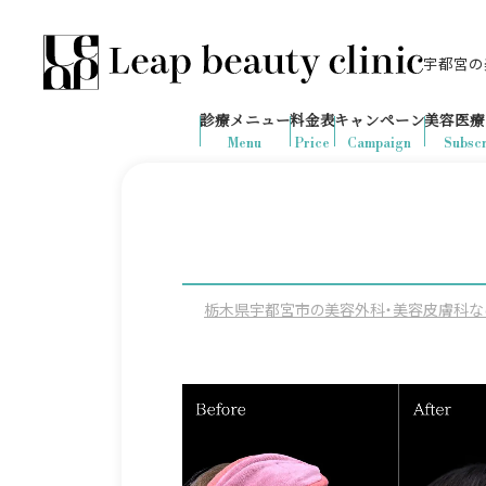
宇都宮の美
028-666-7103
645
1ヶ月間で
件
の予約が入りました
診療メニュー
料金表
キャンペーン
美容医療
診療時間：10:00-19:00
（土日祝日対応）
Menu
Price
Campaign
Subscr
栃木県宇都宮市の美容外科・美容皮膚科ならLeap 