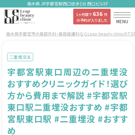
栃木県 JR宇都宮駅西口徒歩1分 西口ビル5F
636
1ヶ月間で
件
の予約が入りました
MENU
栃木県宇都宮市の美容外科・美容皮膚科ならLeap beauty clinicのTO
二重埋没法
宇都宮駅東口周辺の二重埋没
おすすめクリニックガイド！選び
方から費用まで解説 #宇都宮駅
東口駅二重埋没おすすめ #宇都
宮駅東口駅 #二重埋没 #おすす
め