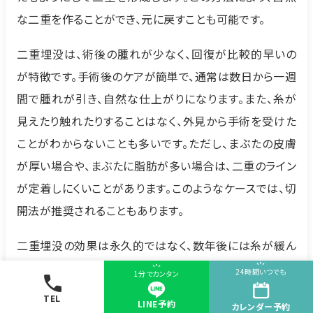
な二重を作ることができ、元に戻すことも可能です。
二重埋没は、術後の腫れが少なく、回復が比較的早いの
が特徴です。手術後のケアが簡単で、通常は数日から一週
間で腫れが引き、自然な仕上がりになります。また、糸が
見えたり触れたりすることはなく、外見から手術を受けた
ことがわからないことも多いです。ただし、まぶたの皮膚
が厚い場合や、まぶたに脂肪が多い場合は、二重のライン
が定着しにくいことがあります。このようなケースでは、切
開法が推奨されることもあります。
二重埋没の効果は永久的ではなく、数年後には糸が緩ん
で元のまぶたに戻る可能性があります。しかし、この方法
24時間いつでも
1分でカンタン
は再度手術が可能であり、簡単に二重のラインを再形成
TEL
LINE予約
カレンダー
予約
することができます。施術を受ける際には、医師とのカウ