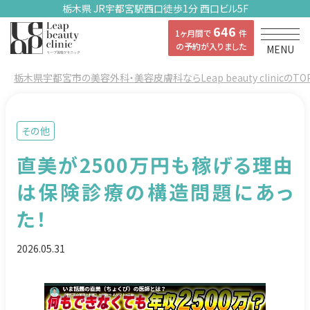
栃木県 JR宇都宮駅西口徒歩1分 西口ビル5F
646
1ヶ月間で
件
の予約が入りました
MENU
栃木県宇都宮市の美容外科・美容皮膚科ならLeap beauty clinicのTO
その他
直美が2500万円も稼げる理由
は保険診療の構造問題にあっ
た！
2026.05.31