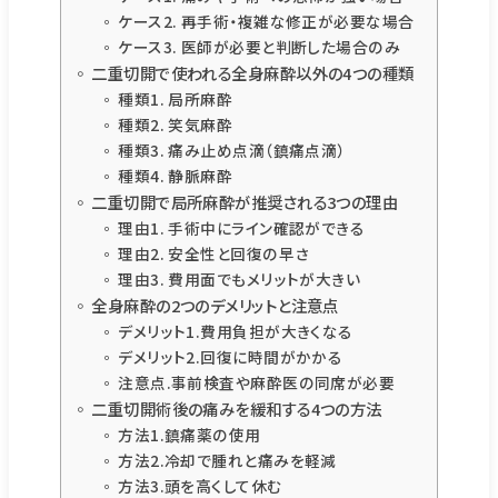
ケース2. 再手術・複雑な修正が必要な場合
ケース3. 医師が必要と判断した場合のみ
二重切開で使われる全身麻酔以外の4つの種類
種類1. 局所麻酔
種類2. 笑気麻酔
種類3. 痛み止め点滴（鎮痛点滴）
種類4. 静脈麻酔
二重切開で局所麻酔が推奨される3つの理由
理由1. 手術中にライン確認ができる
理由2. 安全性と回復の早さ
理由3. 費用面でもメリットが大きい
全身麻酔の2つのデメリットと注意点
デメリット1.費用負担が大きくなる
デメリット2.回復に時間がかかる
注意点.事前検査や麻酔医の同席が必要
二重切開術後の痛みを緩和する4つの方法
方法1.鎮痛薬の使用
方法2.冷却で腫れと痛みを軽減
方法3.頭を高くして休む