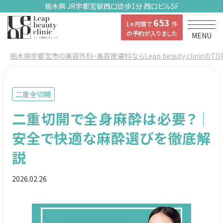
栃木県 JR宇都宮駅西口徒歩1分 西口ビル5F
653
1ヶ月間で
件
の予約が入りました
MENU
栃木県宇都宮市の美容外科・美容皮膚科ならLeap beauty clinicのTO
二重全切開
二重切開で全身麻酔は必要？｜
安全で快適な麻酔選びを徹底解
説
2026.02.26