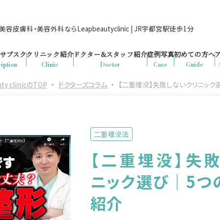
容皮膚科・美容外科ならLeapbeautyclinic | JR宇都宮駅徒歩1分
サブスク
クリニック紹介
ドクター&
スタッフ紹介
症例写真
初めての方へ
iption
Clinic
Doctor
Case
Guide
clinicのTOP
・
ドクターズコラム
・
【二重埋没】失敗しないクリニック
二重埋没法
【二重埋没】失
ニック選び｜5つ
紹介