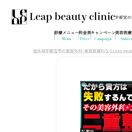
宇都宮の美
028-666-7103
643
1ヶ月間で
件
の予約が入りました
診療メニュー
料金表
キャンペーン
美容医療
診療時間：10:00-19:00
（土日祝日対応）
Menu
Price
Campaign
Subscr
栃木県宇都宮市の美容外科・美容皮膚科ならLeap beauty 