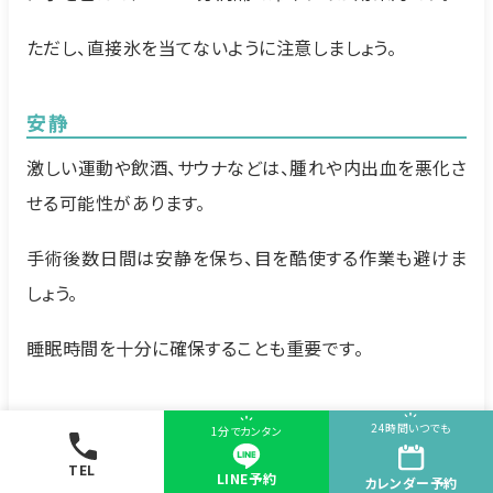
ただし、直接氷を当てないように注意しましょう。
安静
激しい運動や飲酒、サウナなどは、腫れや内出血を悪化さ
せる可能性があります。
手術後数日間は安静を保ち、目を酷使する作業も避けま
しょう。
睡眠時間を十分に確保することも重要です。
清潔な状態を保つ
24時間いつでも
1分でカンタン
目を清潔に保つことは、感染症予防に繋がります。
TEL
LINE予約
カレンダー
予約