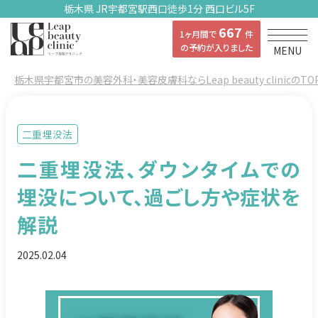
栃木県 JR宇都宮駅西口徒歩1分 西口ビル5F
667
1ヶ月間で
件
の予約が入りました
MENU
栃木県宇都宮市の美容外科・美容皮膚科ならLeap beauty clinicのTO
二重埋没法
二重埋没法、ダウンタイムでの
埋没について、過ごし方や症状を
解説
2025.02.04