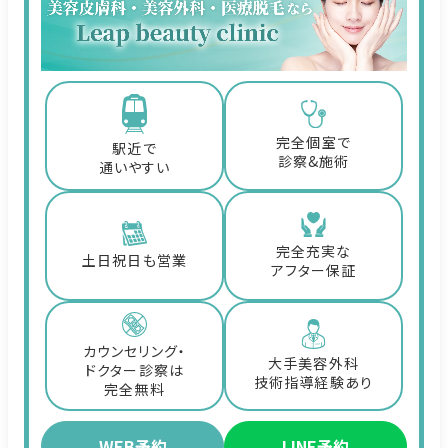
完全個室で
駅近で
診察&施術
通いやすい
完全充実な
土日祝日も営業
アフター保証
カウンセリング・
大手美容外科
ドクター診察は
技術指導経験あり
完全無料
WEB予約
LINE予約