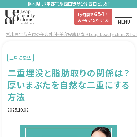
栃木県 JR宇都宮駅西口徒歩1分 西口ビル5F
654
1ヶ月間で
件
の予約が入りました
MENU
栃木県宇都宮市の美容外科・美容皮膚科ならLeap beauty clinicのTO
二重埋没法
二重埋没と脂肪取りの関係は？
厚いまぶたを自然な二重にする
方法
2025.10.02