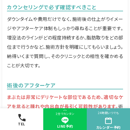
カウンセリングで必ず確認すべきこと
ダウンタイムや費用だけでなく、施術後の仕上がりイメー
ジやアフターケア体制もしっかり尋ねることが重要です。
埋没法のラインがどの程度持続するか、脂肪取りをどの部
位まで行うかなど、施術方針を明確にしてもらいましょう。
納得いくまで質問し、そのクリニックとの相性を確かめる
ことが大切です。
術後のアフターケア
まぶたは非常にデリケートな部位であるため、適切なケ
アを怠ると腫れや内出血が長引く可能性があります。
術
24時間いつでも
1分でカンタン
直後にアイシングを行い、数日は激しい運動や刺激を控
えるなど、クリニックが指示する注意点をしっかり守りま
TEL
LINE予約
カレンダー
予約