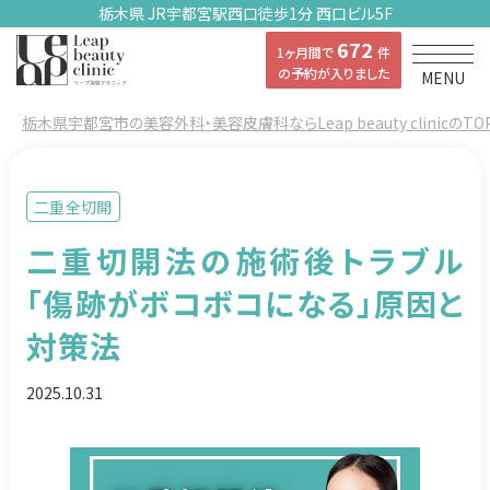
栃木県 JR宇都宮駅西口徒歩1分 西口ビル5F
672
1ヶ月間で
件
の予約が入りました
MENU
栃木県宇都宮市の美容外科・美容皮膚科ならLeap beauty clinicのTO
二重全切開
二重切開法の施術後トラブル
「傷跡がボコボコになる」原因と
対策法
2025.10.31