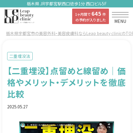
栃木県 JR宇都宮駅西口徒歩1分 西口ビル5F
645
1ヶ月間で
件
の予約が入りました
MENU
栃木県宇都宮市の美容外科・美容皮膚科ならLeap beauty clinicのTO
二重埋没法
【二重埋没】点留めと線留め｜価
格やメリット・デメリットを徹底
比較
2025.05.27