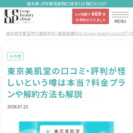
栃木県 JR宇都宮駅西口徒歩1分 西口ビル5F
669
1ヶ月間で
件
の予約が入りました
MENU
栃木県宇都宮市の美容外科・美容皮膚科ならLeap beauty clinicのTO
その他
東京美肌堂の口コミ・評判が怪
しいという噂は本当？料金プラ
ンや解約方法も解説
2026.07.23