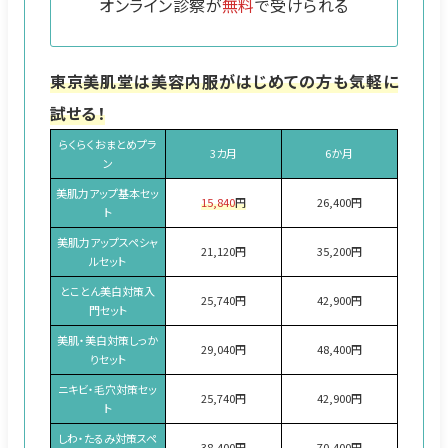
オンライン診察が
無料
で受けられる
東京美肌堂は美容内服がはじめての方も気軽に
試せる！
らくらくおまとめプラ
3カ月
6か月
ン
美肌力アップ基本セッ
15,840
円
26,400円
ト
美肌力アップスペシャ
21,120円
35,200円
ルセット
とことん美白対策入
25,740円
42,900円
門セット
美肌・美白対策しっか
29,040円
48,400円
りセット
ニキビ・毛穴対策セッ
25,740円
42,900円
ト
しわ・たるみ対策スペ
38,400円
70,400円