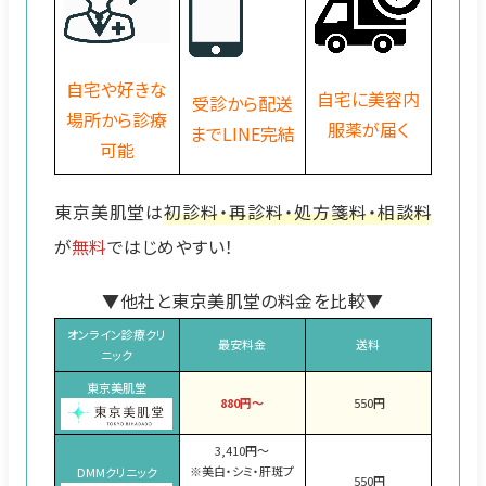
自宅や好きな
自宅に美容内
受診から配送
場所から診療
服薬が届く
までLINE完結
可能
東京美肌堂は
初診料・再診料・処方箋料・相談料
が
無料
ではじめやすい！
▼他社と東京美肌堂の料金を比較▼
オンライン診療クリ
最安料金
送料
ニック
東京美肌堂
880円～
550円
3,410円～
※美白・シミ・肝斑プ
DMMクリニック
550円