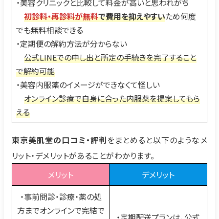
・美容クリニックと比較して料金が高いと思われがち
初診料・再診料が無料
で
費用を抑えやすい
ため何度
でも無料相談できる
・定期便の解約方法が分からない
公式LINEでの申し出と所定の手続きを完了すること
で解約可能
・美容内服薬のイメージができなくて怪しい
オンライン診療で自身に合った内服薬を提案してもら
える
東京美肌堂の口コミ・評判
をまとめると以下のようなメ
リット・デメリットがあることがわかります。
メリット
デメリット
・事前問診・診療・薬の処
方までオンラインで完結で
・定期配送プランは、公式