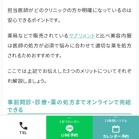
担当医師がどのクリニックの方か明確になっているのは
安心できるポイントです。
薬局などで販売されている
サプリメント
と比べ美容内服
は医師の処方が必須で悩みに合わせて適切な薬を処方
されるためおすすめです。
ここでは上記でお伝えした3つのメリットについてそれぞ
れ解説しましょう。
事前問診・診療・薬の処方までオンラインで完結
できる
24時間いつでも
1分でカンタン
TEL
医薬品や漢方の自分に合った効果効能を
LINE予約
カレンダー
予約