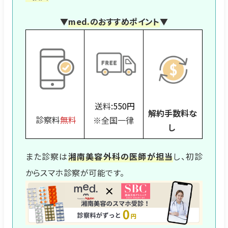
▼
med.のおすすめポイント
▼
送料
:550円
解約手数料な
診察料
無料
※全国一律
し
また診察は
湘南美容外科の医師が担当
し、初診
からスマホ診察が可能です。