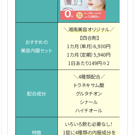
＼
湘南美容オリジナル
／
【四合剤】
おすすめの
1カ月（単月）6,930円
1
美容内服セット
1カ月（定期）5,940円
1カ
1日あたり149円※2
＼4種類配合／
トラネキサム酸
配合成分
グルタチオン
シナール
ハイチオール
いろいろ飲む必要なし！
特徴
1錠に
4種類の内服成分を