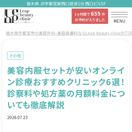
栃木県 JR宇都宮駅西口徒歩1分 西口ビル5F
655
1ヶ月間で
件
の予約が入りました
MENU
栃木県宇都宮市の美容外科・美容皮膚科ならLeap beauty clinicのTO
その他
美容内服セットが安いオンライ
ン診療おすすめクリニック6選！
診察料や処方薬の月額料金につ
いても徹底解説
2026.07.23