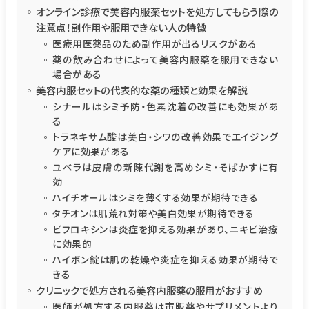
オンライン診療で美容内服薬セットを処方してもらう際の
注意点！副作用や服用できない人の特徴
医療用医薬品のため副作用が出るリスクがある
薬の飲み合わせによって美容内服薬を服用できない
場合がある
美容内服セットの代表的な薬の種類と効果を解説
シナールはシミ予防・色素沈着の改善にも効果があ
る
トラネキサム酸は美白・シワの改善効果でエイジング
ケアに効果がある
ユベラは皮膚の新陳代謝を高めシミ・そばかすに有
効
ハイチオールはシミを薄くする効果が期待できる
タチオンは肌荒れ対策や美白効果が期待できる
ビフロキシンは炎症を抑える効果があり、ニキビ治療
に効果的
ハイボン錠は肌の乾燥や炎症を抑える効果が期待で
きる
クリニックで処方される美容内服薬の服用がおすすめ
医師が処方する内服薬は市販薬やサプリメントより