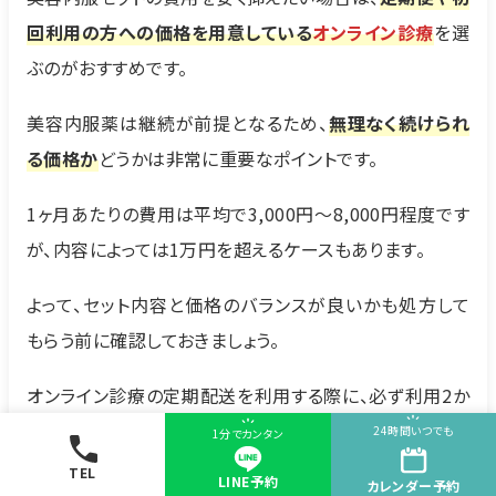
回利用の方への価格を用意している
オンライン診療
を選
ぶのがおすすめです。
美容内服薬は継続が前提となるため、
無理なく続けられ
る価格か
どうかは非常に重要なポイントです。
1ヶ月あたりの費用は平均で3,000円〜8,000円程度です
が、内容によっては1万円を超えるケースもあります。
よって、セット内容と価格のバランスが良いかも処方して
もらう前に確認しておきましょう。
オンライン診療の定期配送を利用する際に、
必ず利用2か
月目の料金・解約内容
等を確認しておきましょう。
24時間いつでも
1分でカンタン
TEL
LINE予約
参考サイト：
カレンダー
予約