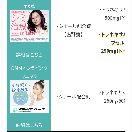
med.
・トラネキサム
500mg【YD】
・シナール配合錠
【塩野義】
・トラネキサム
プセル
250mg【トーワ
詳細はこちら
DMMオンラインク
リニック
・トラネキサム酸
・シナール配合錠
250㎎/500㎎
詳細はこちら