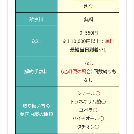
含む
診察料
無料
0~550円
送料
※1 10,000円以上で
無料
最短当日到着
※1
なし
解約手数料
（定期便の場合）
回数縛りも
なし
シナール
〇
トラネキサム酸
〇
取り扱い有の
ユベラ
〇
美容内服の種類
ハイチオール
〇
タチオン
〇