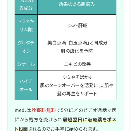
効果のある肌悩み
る成分
トラネキ
シミ・肝斑
サム酸
グルタチ
美白点滴「白玉点滴」と同成分
オン
肌の酸化を予防
シナール
ニキビの改善
シミやそばかす
ハイチ
肌のターンオーバーを活発にし、肌や
オール
髪の再生をサポート
med.は
診察料無料
で5分ほどのビデオ通話で医
師から処方を受けられ
最短翌日に治療薬をポス
ト投函
されるのでお手軽に始められます。