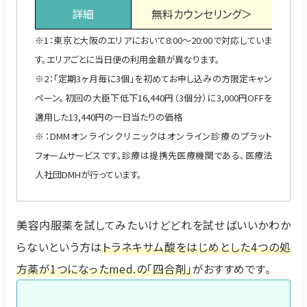
詳細
無料カウンセリング＞
無
※1：東京と大阪のエリアにおいて8:00～20:00で対応していま
す。エリアごとに当日便の利用金額が異なります。
※2：
「定期3ヶ月毎に3個」を初めてお申し込みの方限定キャン
ペーン。初回の大臣下低下16,440円（3個分）に3,000円OFFを
適用した13,440円の一日当たりの価格
※：DMMオンラインクリニックはオンライン診療のプラット
フォームサービスです。診療は提携先医療機関である、医療法
人社団DMHが行っています。
美容内服薬を試してみたいけどどれを試せばいいかわか
らないという方は
トラネキサム酸をはじめとした4つの処
方薬が1つになったmed.の「四合剤」
がおすすめです。