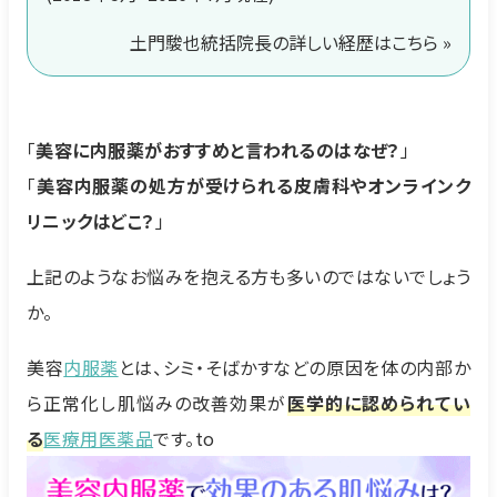
土門駿也統括院長の詳しい経歴はこちら »
「
美容に内服薬がおすすめと言われるのはなぜ？
」
「
美容内服薬の処方が受けられる皮膚科やオンラインク
リニックはどこ？
」
上記のようなお悩みを抱える方も多いのではないでしょう
か。
美容
内服薬
とは、シミ・そばかすなどの原因を体の内部か
ら正常化し肌悩みの改善効果が
医学的に認められてい
る
医療用医薬品
です。to