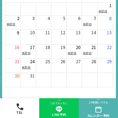
1
休診日
2
3
4
5
6
7
8
休診日
休診日
10
11
12
13
14
15
9
16
17
18
19
20
21
22
休診日
休診日
休診日
23
24
25
26
27
28
29
休診日
30
31
028-666-7103
24時間いつでも
1分でカンタン
診療時間 10:00~19:00
TEL
LINE予約
カレンダー
予約