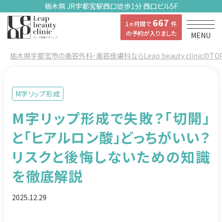
栃木県 JR宇都宮駅西口徒歩1分 西口ビル5F
667
1ヶ月間で
件
の予約が入りました
MENU
栃木県宇都宮市の美容外科・美容皮膚科ならLeap beauty clinicのTO
M字リップ形成
M字リップ形成で失敗？「切開」
と「ヒアルロン酸」どっちがいい？
リスクと後悔しないための知識
を徹底解説
2025.12.29